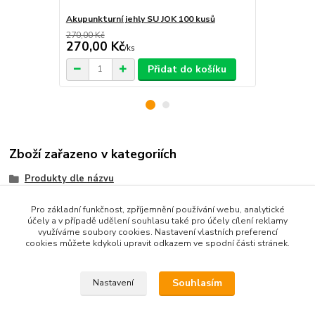
Akupunkturní jehly SU JOK 100 kusů
Ušní svíce 1
270,00 Kč
270,00 Kč
450,00 K
/
ks
Přidat do košíku
Zboží zařazeno v kategoriích
Produkty dle názvu
Produkty dle zaměření
Pro základní funkčnost, zpříjemnění používání webu, analytické
účely a v případě udělení souhlasu také pro účely cílení reklamy
Akupunkturní pomůcky
využíváme soubory cookies. Nastavení vlastních preferencí
cookies můžete kdykoli upravit odkazem ve spodní části stránek.
Tradiční čínská medicína
Souhlasím
Nastavení
Tcm-cs.com
|
Sujok-cs.com
|
Zahrada-cs.com