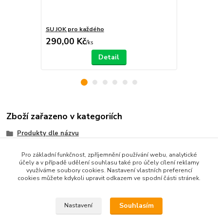
SU JOK pro každého
Ušní mikroje
290,00 Kč
270,00 K
/
ks
Detail
Zboží zařazeno v kategoriích
Produkty dle názvu
Produkty dle zaměření
Pro základní funkčnost, zpříjemnění používání webu, analytické
účely a v případě udělení souhlasu také pro účely cílení reklamy
Akupunkturní pomůcky
využíváme soubory cookies. Nastavení vlastních preferencí
cookies můžete kdykoli upravit odkazem ve spodní části stránek.
Su Jok
Souhlasím
Nastavení