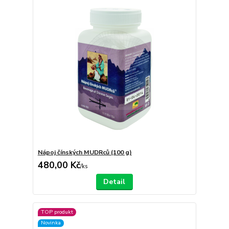
Nápoj čínských MUDRců (100 g)
480,00 Kč
/
ks
Detail
TOP produkt
Novinka