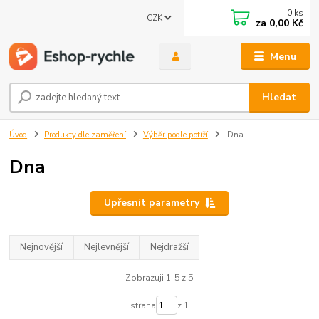
0
ks
CZK
za
0,00 Kč
Menu
Hledat
Úvod
Produkty dle zaměření
Výběr podle potíží
Dna
Dna
Upřesnit parametry
Nejnovější
Nejlevnější
Nejdražší
Zobrazuji 1-5 z 5
strana
z 1