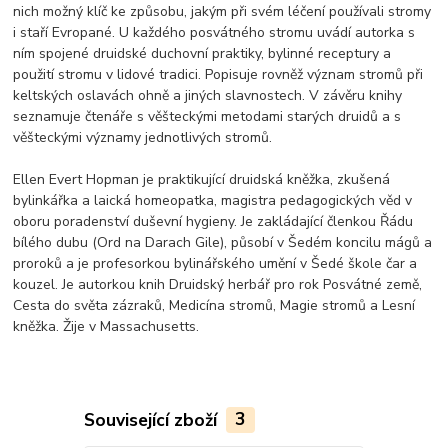
nich možný klíč ke způsobu, jakým při svém léčení používali stromy
i staří Evropané. U každého posvátného stromu uvádí autorka s
ním spojené druidské duchovní praktiky, bylinné receptury a
použití stromu v lidové tradici. Popisuje rovněž význam stromů při
keltských oslavách ohně a jiných slavnostech. V závěru knihy
seznamuje čtenáře s věšteckými metodami starých druidů a s
věšteckými významy jednotlivých stromů.
Ellen Evert Hopman je praktikující druidská kněžka, zkušená
bylinkářka a laická homeopatka, magistra pedagogických věd v
oboru poradenství duševní hygieny. Je zakládající členkou Řádu
bílého dubu (Ord na Darach Gile), působí v Šedém koncilu mágů a
proroků a je profesorkou bylinářského umění v Šedé škole čar a
kouzel. Je autorkou knih Druidský herbář pro rok Posvátné země,
Cesta do světa zázraků, Medicína stromů, Magie stromů a Lesní
kněžka. Žije v Massachusetts.
Související zboží
3