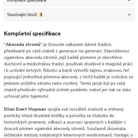
Kompletní specifikace
Související zboží
3
Kompletní specifikace
"
Abeceda stromů
" je živoucím odkazem dávné tradice,
předávané po celá staletí z generace na generaci. Starodávnou
ogamskou abecedu stromů, jejíž každé písmeno je obestřeno
duchovní a medicínskou tradicí, používali druidové k magické práci
i k uctívání mrtvých. Básníci a bardi vytvořili tajnou znakovou řeč
popisující jednotlivá písmena abecedy, z nichž každé je svázáno se
jménem určitého stromu nebo rostliny. Tento jazyk byl po celá
staletí předáván výhradně ústním podáním, neboť jen tak se dalo
uchovat jeho tajemství.
Ellen Evert Hopman
spojila své rozsáhlé znalosti a vnímavý
poetický vhled druidské kněžky a ponořila se hluboko do
historických pramenů, odkazů a asociací spojených s každým z
dvaceti písmen ogamské abecedy stromů. Současně zkoumala
léčitelské metody indiánských kmenových medicinmanů, hledajíc v