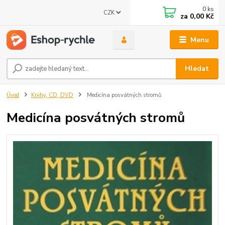
0
ks
CZK
za
0,00 Kč
Menu
Hledat
Úvod
Knihy, CD, DVD
Medicína posvátných stromů
Medicína posvátných stromů