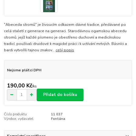
"Abeceda stromů" je živoucím odkazem dávné tradice, předávané po
celá staletí z generace na generaci. Starodávnou ogamskou abecedu
stromů, jejíž každé písmeno je obestřeno duchovní a medicínskou
tradicí, používali druidové k magické práci i k uctívání mrtvých. Básníci a
bardi vytvořili tajnou znakov...
celý popis
Nejsme plátci DPH
190,00 Kč
/
ks
Přidat do košíku
Číslo produktu:
11 037
Výrobce, vydavatel:
Fontána