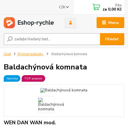
0
ks
CZK
za
0,00 Kč
Menu
Hledat
Úvod
Bylinné produkty
Baldachýnová komnata
Baldachýnová komnata
Novinka
TOP produkt
WEN DAN WAN mod.