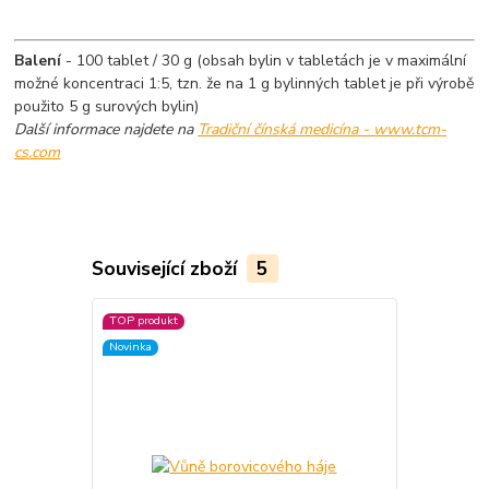
Balení
- 100 tablet / 30 g (obsah bylin v tabletách je v maximální
možné koncentraci 1:5, tzn. že na 1 g bylinných tablet je při výrobě
použito 5 g surových bylin)
Další informace najdete na
Tradiční čínská medicína - www.tcm-
cs.com
Související zboží
5
TOP produkt
TOP produkt
Novinka
Novinka