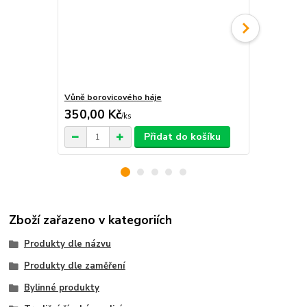
Vůně borovicového háje
Ozvěny hima
350,00 Kč
380,00 K
/
ks
Přidat do košíku
Zboží zařazeno v kategoriích
Produkty dle názvu
Produkty dle zaměření
Bylinné produkty