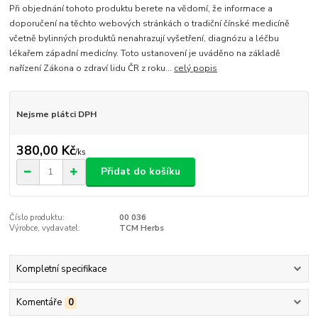
Při objednání tohoto produktu berete na vědomí, že informace a
doporučení na těchto webových stránkách o tradiční čínské medicíně
včetně bylinných produktů nenahrazují vyšetření, diagnózu a léčbu
lékařem západní medicíny. Toto ustanovení je uváděno na základě
nařízení Zákona o zdraví lidu ČR z roku...
celý popis
Nejsme plátci DPH
380,00 Kč
/
ks
Přidat do košíku
Číslo produktu:
00 036
Výrobce, vydavatel:
TCM Herbs
Kompletní specifikace
Komentáře
0