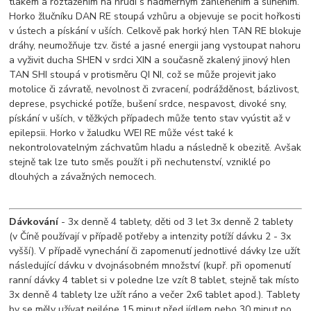
tlakem a roztažením na hrudi s nadměrným zahleněním a sliněním.
Horko žlučníku DAN RE stoupá vzhůru a objevuje se pocit hořkosti
v ústech a pískání v uších. Celkově pak horký hlen TAN RE blokuje
dráhy, neumožňuje tzv. čisté a jasné energii jang vystoupat nahoru
a vyživit ducha SHEN v srdci XIN a současně zkalený jinový hlen
TAN SHI stoupá v protisměru QI NI, což se může projevit jako
motolice či závratě, nevolnost či zvracení, podrážděnost, bázlivost,
deprese, psychické potíže, bušení srdce, nespavost, divoké sny,
pískání v uších, v těžkých případech může tento stav vyústit až v
epilepsii. Horko v žaludku WEI RE může vést také k
nekontrolovatelným záchvatům hladu a následně k obezitě. Avšak
stejně tak lze tuto směs použít i při nechutenství, vzniklé po
dlouhých a závažných nemocech.
Dávkování
- 3x denně 4 tablety, děti od 3 let 3x denně 2 tablety
(v Číně používají v případě potřeby a intenzity potíží dávku 2 - 3x
vyšší). V případě vynechání či zapomenutí jednotlivé dávky lze užít
následující dávku v dvojnásobném množství (kupř. při opomenutí
ranní dávky 4 tablet si v poledne lze vzít 8 tablet, stejně tak místo
3x denně 4 tablety lze užít ráno a večer 2x6 tablet apod.). Tablety
by se měly užívat nejlépe 15 minut před jídlem nebo 30 minut po