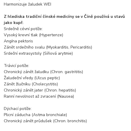
Harmonizuje žaludek WEI
Z hlediska tradiční čínské medicíny se v Číně používá u stavů
jako kupř:
Srdečně cévní potíže:
Vysoký krevní tlak (Hypertenze)
Angína pektoris
Zánět srdečního svalu (Myokarditis, Pericarditis)
Srdeční extrasystoly (Síňová arytmie)
Trávicí potíže:
Chronický zánět žaludku (Chron. gastrititis)
Žaludeční vředy (Ulcus peptic)
Zánět žlučníku (Cholecystitis)
Chronický zánět jater (Chron. hepatitis)
Ranní nevolnost až zvracení (Nausea)
Dýchací potíže:
Plicní záducha (Astma bronchiale)
Chronický zánět průdušek (Chron. bronchitis)