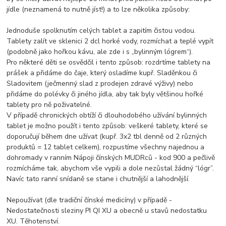
jídle (neznamená to nutně jíst!) a to lze několika způsoby:
Jednoduše spolknutím celých tablet a zapitím čistou vodou.
Tablety zalít ve sklenici 2 dcl horké vody, rozmíchat a teplé vypít
(podobně jako hořkou kávu, ale zde i s „bylinným lógrem“).
Pro některé děti se osvědčil i tento způsob: rozdrtíme tablety na
prášek a přidáme do čaje, který osladíme kupř. Sladěnkou či
Sladovitem (ječmenný slad z prodejen zdravé výživy) nebo
přidáme do polévky či jiného jídla, aby tak byly většinou hořké
tablety pro ně poživatelné.
V případě chronických obtíží či dlouhodobého užívání bylinných
tablet je možno použít i tento způsob: veškeré tablety, které se
doporučují během dne užívat (kupř. 3x2 tbl denně od 2 různých
produktů = 12 tablet celkem), rozpustíme všechny najednou a
dohromady v ranním Nápoji čínských MUDRců - kod 900 a pečlivě
rozmícháme tak, abychom vše vypili a dole nezůstal žádný “lógr”.
Navíc tato ranní snídaně se stane i chutnější a lahodnější.
Nepoužívat (dle tradiční čínské medicíny) v případě -
Nedostatečnosti sleziny PI QI XU a obecně u stavů nedostatku
XU. Těhotenství.