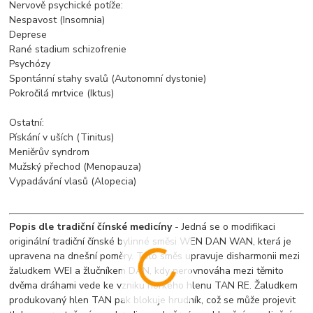
Nervově psychické potíže:
Nespavost (Insomnia)
Deprese
Rané stadium schizofrenie
Psychózy
Spontánní stahy svalů (Autonomní dystonie)
Pokročilá mrtvice (Iktus)
Ostatní:
Pískání v uších (Tinitus)
Meniěrův syndrom
Mužský přechod (Menopauza)
Vypadávání vlasů (Alopecia)
Popis dle tradiční čínské medicíny
- Jedná se o modifikaci
originální tradiční čínské bylinné směsi WEN DAN WAN, která je
upravena na dnešní poměry. Tato směs upravuje disharmonii mezi
žaludkem WEI a žlučníkem DAN, kdy nerovnováha mezi těmito
dvěma dráhami vede ke vzniku horkého hlenu TAN RE. Žaludkem
produkovaný hlen TAN pak blokuje hrudník, což se může projevit