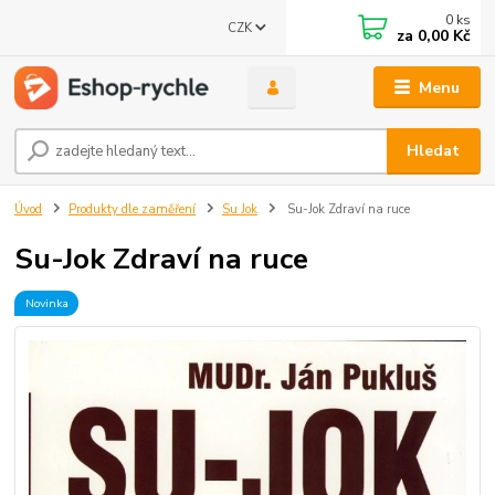
0
ks
CZK
za
0,00 Kč
Menu
Hledat
Úvod
Produkty dle zaměření
Su Jok
Su-Jok Zdraví na ruce
Su-Jok Zdraví na ruce
Novinka