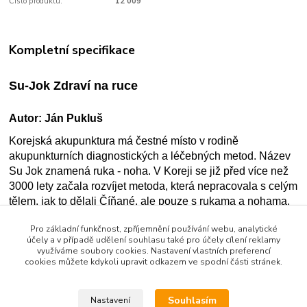
Číslo produktu:
12 009
Kompletní specifikace
Su-Jok Zdraví na ruce
Autor: Ján Pukluš
Korejská akupunktura má čestné místo v rodině
akupunkturních diagnostických a léčebných metod. Název
Su Jok znamená ruka - noha. V Koreji se již před více než
3000 lety začala rozvíjet metoda, která nepracovala s celým
tělem, jak to dělali Číňané, ale pouze s rukama a nohama.
Kniha seznamuje s vysoce účinnou metodou, která vám
Pro základní funkčnost, zpříjemnění používání webu, analytické
pomůže odstranit menší i větší zdravotní problémy.
účely a v případě udělení souhlasu také pro účely cílení reklamy
využíváme soubory cookies. Nastavení vlastních preferencí
V pripade objednavky knih do 500kc muzu postovne
cookies můžete kdykoli upravit odkazem ve spodní části stránek.
upravit na cenu dop.dopisu pres cekou postu
Souhlasím
Nastavení