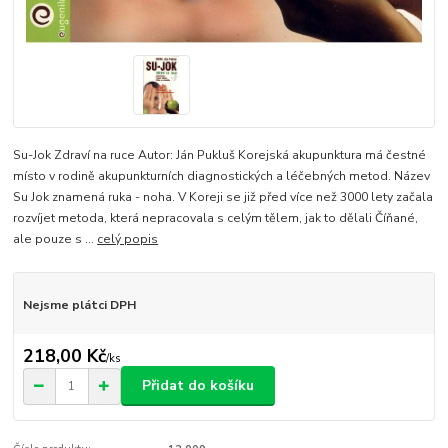
Su-Jok Zdraví na ruce Autor: Ján Pukluš Korejská akupunktura má čestné
místo v rodině akupunkturních diagnostických a léčebných metod. Název
Su Jok znamená ruka - noha. V Koreji se již před více než 3000 lety začala
rozvíjet metoda, která nepracovala s celým tělem, jak to dělali Číňané,
ale pouze s ...
celý popis
Nejsme plátci DPH
218,00 Kč
/
ks
Přidat do košíku