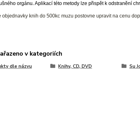
lušného orgánu. Aplikací této metody lze přispět k odstranění ch
e objednavky knih do 500kc muzu postovne upravit na cenu dop
zařazeno v kategoriích
kty dle názvu
Knihy, CD, DVD
Su J