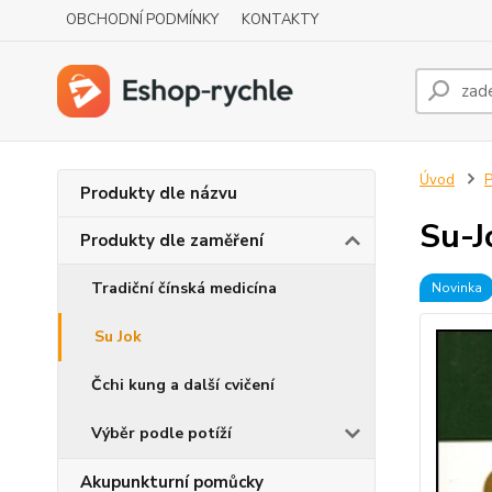
OBCHODNÍ PODMÍNKY
KONTAKTY
Úvod
P
Produkty dle názvu
Su-J
Produkty dle zaměření
Tradiční čínská medicína
Novinka
Su Jok
Čchi kung a další cvičení
Výběr podle potíží
Akupunkturní pomůcky