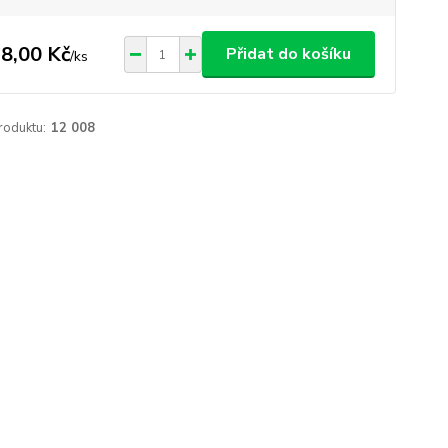
8,00 Kč
Přidat do košíku
/
ks
roduktu:
12 008