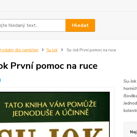
Hledat
rodukty dle zaměření
Su Jok
Su-Jok První pomoc na ruce
ok První pomoc na ruce
Su-Jok
horních
člověk
Jednod
bolesti
Nej