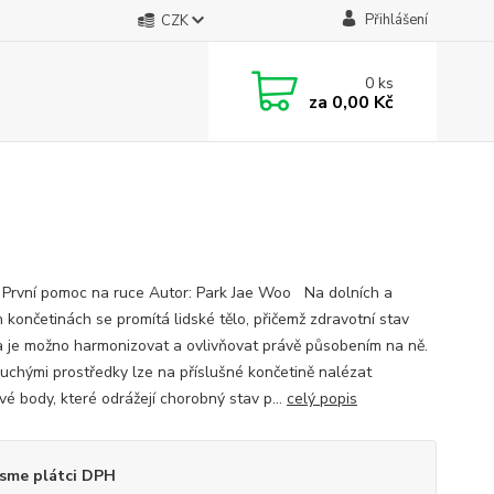
Přihlášení
CZK
0
ks
za
0,00 Kč
 První pomoc na ruce Autor: Park Jae Woo Na dolních a
 končetinách se promítá lidské tělo, přičemž zdravotní stav
a je možno harmonizovat a ovlivňovat právě působením na ně.
uchými prostředky lze na příslušné končetině nalézat
vé body, které odrážejí chorobný stav p...
celý popis
sme plátci DPH