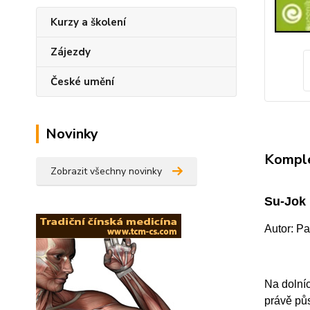
Kurzy a školení
Zájezdy
České umění
Novinky
Komple
Zobrazit všechny novinky
Su-Jok 
Autor: P
Na dolníc
právě půs