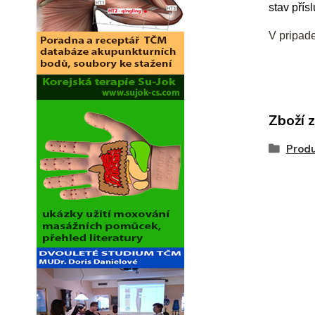
stav přís
V pripad
Zboží 
Produ