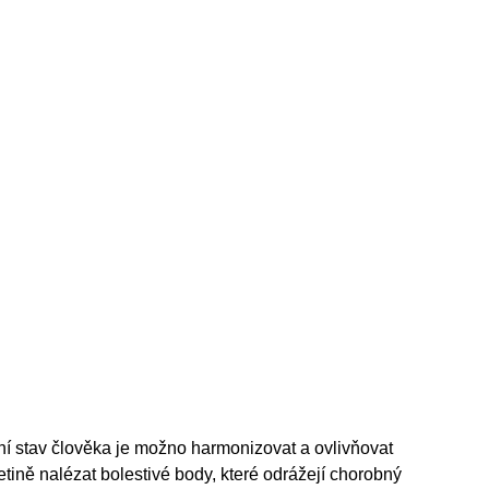
tní stav člověka je možno harmonizovat a ovlivňovat
ině nalézat bolestivé body, které odrážejí chorobný