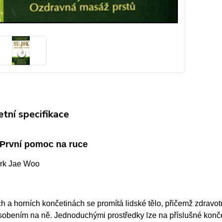
tní specifikace
První pomoc na ruce
ark Jae Woo
h a horních končetinách se promítá lidské tělo, přičemž zdravo
obením na ně. Jednoduchými prostředky lze na příslušné končet