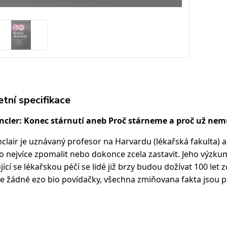
tní specifikace
incler: Konec stárnutí aneb Proč stárneme a proč už ne
nclair je uznávaný profesor na Harvardu (lékařská fakulta)
 co nejvíce zpomalit nebo dokonce zcela zastavit. Jeho výzkum
jící se lékařskou péčí se lidé již brzy budou dožívat 100 let
e žádné ezo bio povídačky, všechna zmiňovana fakta jsou 