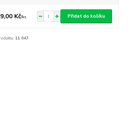
9,00 Kč
Přidat do košíku
/
ks
roduktu:
11 047