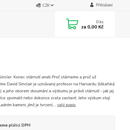
Přihlášení
CZK
0
ks
za
0,00 Kč
Sincler: Konec stárnutí aneb Proč stárneme a proč už
me David Sinclair je uznávaný profesor na Harvardu (lékařská
a) a jeho oborem zkoumání a výzkumu je právě stárnutí - jak jej
více zpomalit nebo dokonce zcela zastavit. Jeho výzkum stojí
adním kameni, jímž je tvrzení,...
celý popis
sme plátci DPH