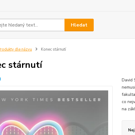
Hledat
rodukty dle názvu
Konec stárnutí
c stárnutí
David 
nemusí
fakult
co nej
na zákl
Nej