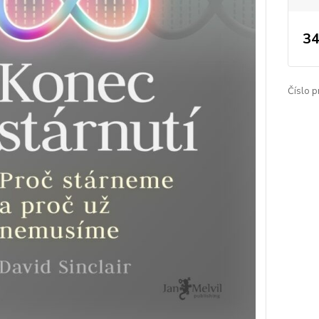
34
Číslo p