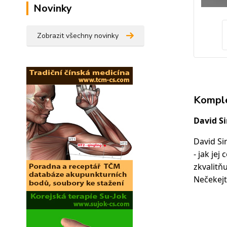
Novinky
Zobrazit všechny novinky
Komple
David S
David Si
- jak jej
zkvalitňu
Nečekejt