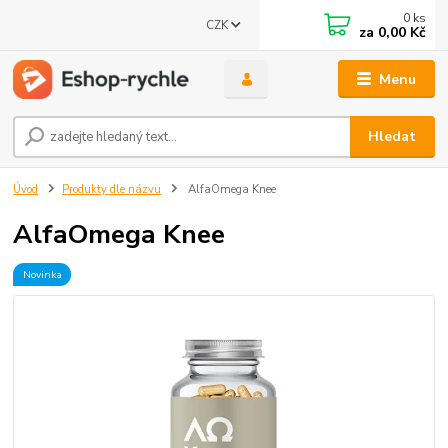
0
ks
CZK
za
0,00 Kč
Menu
Hledat
Úvod
Produkty dle názvu
AlfaOmega Knee
AlfaOmega Knee
Novinka