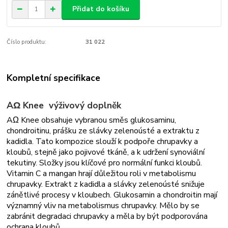
Přidat do košíku
Číslo produktu:
31 022
Kompletní specifikace
AΩ Knee výživový doplněk
AΩ Knee obsahuje vybranou směs glukosaminu,
chondroitinu, prášku ze slávky zelenoústé a extraktu z
kadidla. Tato kompozice slouží k podpoře chrupavky a
kloubů, stejně jako pojivové tkáně, a k udržení synoviální
tekutiny. Složky jsou klíčové pro normální funkci kloubů.
Vitamin C a mangan hrají důležitou roli v metabolismu
chrupavky. Extrakt z kadidla a slávky zelenoústé snižuje
zánětlivé procesy v kloubech. Glukosamin a chondroitin mají
významný vliv na metabolismus chrupavky. Mělo by se
zabránit degradaci chrupavky a měla by být podporována
ochrana kloubů.