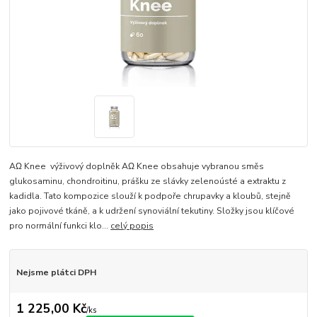
AΩ Knee výživový doplněk AΩ Knee obsahuje vybranou směs
glukosaminu, chondroitinu, prášku ze slávky zelenoústé a extraktu z
kadidla. Tato kompozice slouží k podpoře chrupavky a kloubů, stejně
jako pojivové tkáně, a k udržení synoviální tekutiny. Složky jsou klíčové
pro normální funkci klo...
celý popis
Nejsme plátci DPH
1 225,00 Kč
/
ks