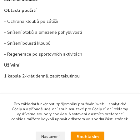
Oblasti použití
- Ochrana kloubů po zátěži
- Snížení otoků a omezené pohyblivosti
- Snížení bolesti kloubů
- Regenerace po sportovních aktivitách
Užívání
1 kapsle 2-krát denně, zapít tekutinou
Zboží zařazeno v kategoriích
Pro základní funkčnost, zpříjemnění používání webu, analytické
účely a v případě udělení souhlasu také pro účely cílení reklamy
Produkty dle názvu
využíváme soubory cookies. Nastavení vlastních preferencí
cookies můžete kdykoli upravit odkazem ve spodní části stránek.
Bylinné produkty
Souhlasím
Nastavení