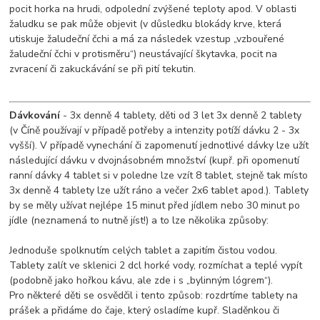
pocit horka na hrudi, odpolední zvýšené teploty apod. V oblasti
žaludku se pak může objevit (v důsledku blokády krve, která
utiskuje žaludeční čchi a má za následek vzestup „vzbouřené
žaludeční čchi v protisměru“) neustávající škytavka, pocit na
zvracení či zakuckávání se při pití tekutin.
Dávkování
- 3x denně 4 tablety, děti od 3 let 3x denně 2 tablety
(v Číně používají v případě potřeby a intenzity potíží dávku 2 - 3x
vyšší). V případě vynechání či zapomenutí jednotlivé dávky lze užít
následující dávku v dvojnásobném množství (kupř. při opomenutí
ranní dávky 4 tablet si v poledne lze vzít 8 tablet, stejně tak místo
3x denně 4 tablety lze užít ráno a večer 2x6 tablet apod.). Tablety
by se měly užívat nejlépe 15 minut před jídlem nebo 30 minut po
jídle (neznamená to nutně jíst!) a to lze několika způsoby:
Jednoduše spolknutím celých tablet a zapitím čistou vodou.
Tablety zalít ve sklenici 2 dcl horké vody, rozmíchat a teplé vypít
(podobně jako hořkou kávu, ale zde i s „bylinným lógrem“).
Pro některé děti se osvědčil i tento způsob: rozdrtíme tablety na
prášek a přidáme do čaje, který osladíme kupř. Sladěnkou či