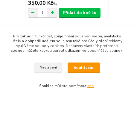
350,00 Kč
/
ks
Přidat do košíku
Pro základní funkčnost, zpříjemnění používání webu, analytické
Zboží zařazeno v kategoriích
účely a v případě udělení souhlasu také pro účely cílení reklamy
využíváme soubory cookies. Nastavení vlastních preferencí
Produkty dle názvu
cookies můžete kdykoli upravit odkazem ve spodní části stránek.
Produkty dle zaměření
Souhlasím
Nastavení
Bylinné produkty
Tradiční čínská medicína
Souhlas můžete odmítnout
zde
.
Výběr podle potíží
Bolesti na hrudi
Tcm-cs.com
|
Sujok-cs.com
|
Zahrada-cs.com