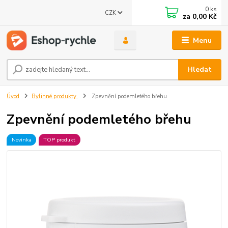
0
ks
CZK
za
0,00 Kč
Menu
Hledat
Úvod
Bylinné produkty
Zpevnění podemletého břehu
Zpevnění podemletého břehu
Novinka
TOP produkt