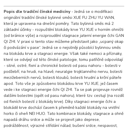
Popis dle tradiční čínské medicíny
- Jedná se o modifikaci
originální tradiční čínské bylinné směsi XUE FU ZHU YU WAN,
která je upravena na dnešní poměry. Tato bylinná směs má 2
základní účinky - rozpuštění blokády krve YU XUE v horním ohništi
(od bránice výše) a rozproudění stagnace jaterní energie čchi GAN
QI ZHI. V praxi si tento stav můžeme představit jako „ucpaný okap
či podvázání v pase“. Jedná se o nejsilněji působící bylinnou směs
na blokádu krve a stagnaci energie. Však také nemoci a příznaky,
které se odvíjejí od této čínské patologie, tomu patřičně odpovídají
- silné, ostré, fixní a chronické bolesti od pasu nahoru - bolesti v
podžebří, na hrudi, na hlavě, neuralgie trojklanného nervu, bolesti
mezižeberních nervů, bolesti kloubů, bolesti hrudní a krční páteře
apod. Toto vše je způsobeno blokádou krve YU XUE, jež časem
vede i ke stagnaci energie čchi QI ZHI. Ta se pak projevuje rovněž
dalšími bolestmi (opět od pasu nahoru), které tzv. cestují (na rozdíl
od fixních bolestí z blokády krve). Díky stagnaci energie čchi a
blokádě krve dochází časem k přeměně každé blokády na vnitřní
horko či oheň NEI HUO. Tato kombinace blokády, stagnace a ohně
napadá dráhu srdce a může se projevit jako deprese,
podrážděnost, výrazné střídání nálad, bušení srdce, nespavost,