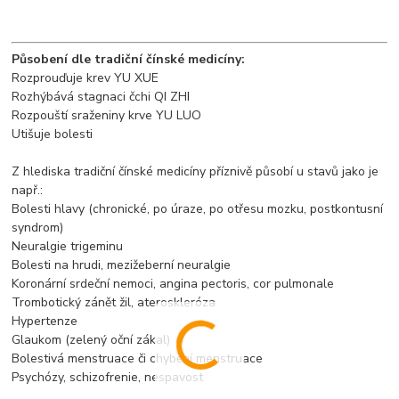
Působení dle tradiční čínské medicíny:
Rozprouďuje krev YU XUE
Rozhýbává stagnaci čchi QI ZHI
Rozpouští sraženiny krve YU LUO
Utišuje bolesti
Z hlediska tradiční čínské medicíny příznivě působí u stavů jako je
např.:
Bolesti hlavy (chronické, po úraze, po otřesu mozku, postkontusní
syndrom)
Neuralgie trigeminu
Bolesti na hrudi, mezižeberní neuralgie
Koronární srdeční nemoci, angina pectoris, cor pulmonale
Trombotický zánět žil, ateroskleróza
Hypertenze
Glaukom (zelený oční zákal)
Bolestivá menstruace či chybění menstruace
Psychózy, schizofrenie, nespavost