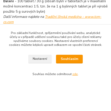
Balení
- 100 tablet / 30 g (obsah bylin v tabletách je v maximální
možné koncentraci 1:5, tzn. že na 1 g bylinných tablet je při výrobě
použito 5 g surových bylin)
Další informace najdete na
Tradiční čínská medicína - www.tcm-
cs.com
Pro základní funkčnost, zpříjemnění používání webu, analytické
účely a v případě udělení souhlasu také pro účely cílení reklamy
využíváme soubory cookies. Nastavení vlastních preferencí
Zboží zařazeno v kategoriích
cookies můžete kdykoli upravit odkazem ve spodní části stránek.
Produkty dle názvu
Souhlasím
Nastavení
Produkty dle zaměření
Bylinné produkty
Souhlas můžete odmítnout
zde
.
Tradiční čínská medicína
Výběr podle potíží
Tcm-cs.com
|
Sujok-cs.com
|
Zahrada-cs.com