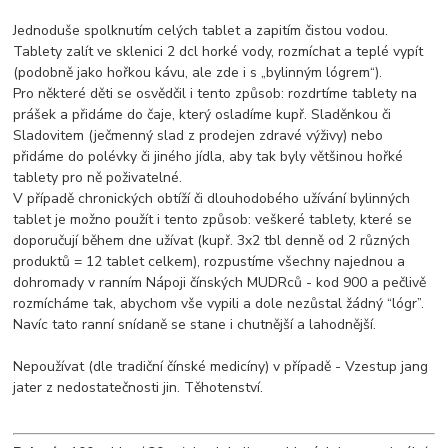
Jednoduše spolknutím celých tablet a zapitím čistou vodou.
Tablety zalít ve sklenici 2 dcl horké vody, rozmíchat a teplé vypít
(podobně jako hořkou kávu, ale zde i s „bylinným lógrem“).
Pro některé děti se osvědčil i tento způsob: rozdrtíme tablety na
prášek a přidáme do čaje, který osladíme kupř. Sladěnkou či
Sladovitem (ječmenný slad z prodejen zdravé výživy) nebo
přidáme do polévky či jiného jídla, aby tak byly většinou hořké
tablety pro ně poživatelné.
V případě chronických obtíží či dlouhodobého užívání bylinných
tablet je možno použít i tento způsob: veškeré tablety, které se
doporučují během dne užívat (kupř. 3x2 tbl denně od 2 různých
produktů = 12 tablet celkem), rozpustíme všechny najednou a
dohromady v ranním Nápoji čínských MUDRců - kod 900 a pečlivě
rozmícháme tak, abychom vše vypili a dole nezůstal žádný “lógr”.
Navíc tato ranní snídaně se stane i chutnější a lahodnější.
Nepoužívat (dle tradiční čínské medicíny) v případě - Vzestup jang
jater z nedostatečnosti jin. Těhotenství.