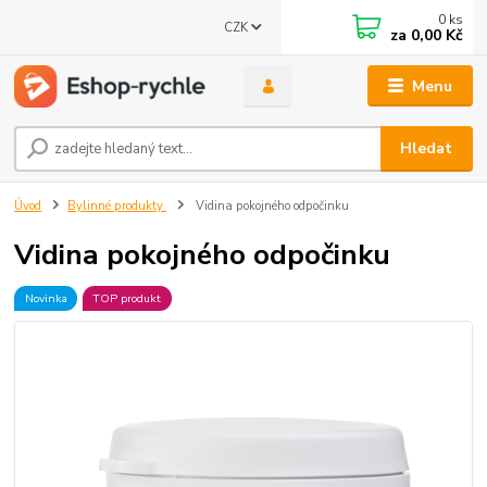
0
ks
CZK
za
0,00 Kč
Menu
Hledat
Úvod
Bylinné produkty
Vidina pokojného odpočinku
Vidina pokojného odpočinku
Novinka
TOP produkt