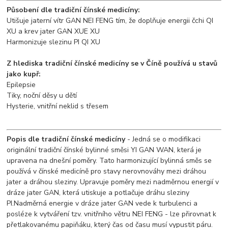
Působení dle tradiční čínské medicíny:
Utišuje jaterní vítr GAN NEI FENG tím, že doplňuje energii čchi QI
XU a krev jater GAN XUE XU
Harmonizuje slezinu PI QI XU
Z hlediska tradiční čínské medicíny se v Číně používá u stavů
jako kupř:
Epilepsie
Tiky, noční děsy u dětí
Hysterie, vnitřní neklid s třesem
Popis dle tradiční čínské medicíny
- Jedná se o modifikaci
originální tradiční čínské bylinné směsi YI GAN WAN, která je
upravena na dnešní poměry. Tato harmonizující bylinná směs se
používá v čínské medicíně pro stavy nerovnováhy mezi dráhou
jater a dráhou sleziny. Upravuje poměry mezi nadměrnou energií v
dráze jater GAN, která utiskuje a potlačuje dráhu sleziny
PI.Nadměrná energie v dráze jater GAN vede k turbulenci a
posléze k vytváření tzv. vnitřního větru NEI FENG - lze přirovnat k
přetlakovanému papiňáku, který čas od času musí vypustit páru.