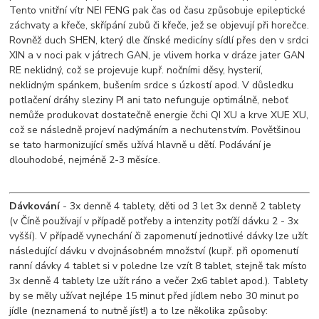
Tento vnitřní vítr NEI FENG pak čas od času způsobuje epileptické
záchvaty a křeče, skřípání zubů či křeče, jež se objevují při horečce.
Rovněž duch SHEN, který dle čínské medicíny sídlí přes den v srdci
XIN a v noci pak v játrech GAN, je vlivem horka v dráze jater GAN
RE neklidný, což se projevuje kupř. nočními děsy, hysterií,
neklidným spánkem, bušením srdce s úzkostí apod. V důsledku
potlačení dráhy sleziny PI ani tato nefunguje optimálně, neboť
nemůže produkovat dostatečně energie čchi QI XU a krve XUE XU,
což se následně projeví nadýmáním a nechutenstvím. Povětšinou
se tato harmonizující směs užívá hlavně u dětí. Podávání je
dlouhodobé, nejméně 2-3 měsíce.
Dávkování
- 3x denně 4 tablety, děti od 3 let 3x denně 2 tablety
(v Číně používají v případě potřeby a intenzity potíží dávku 2 - 3x
vyšší). V případě vynechání či zapomenutí jednotlivé dávky lze užít
následující dávku v dvojnásobném množství (kupř. při opomenutí
ranní dávky 4 tablet si v poledne lze vzít 8 tablet, stejně tak místo
3x denně 4 tablety lze užít ráno a večer 2x6 tablet apod.). Tablety
by se měly užívat nejlépe 15 minut před jídlem nebo 30 minut po
jídle (neznamená to nutně jíst!) a to lze několika způsoby: