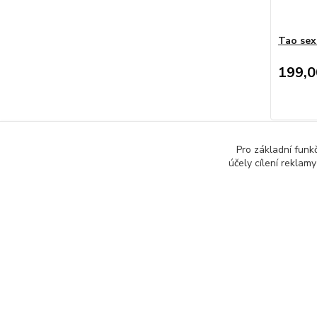
Tao sex
199,0
Pro základní funk
účely cílení reklam
Zboží 
Produ