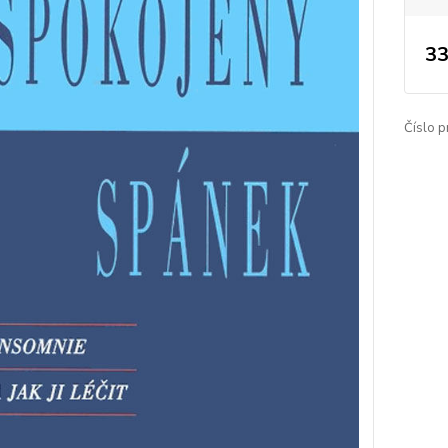
33
Číslo p