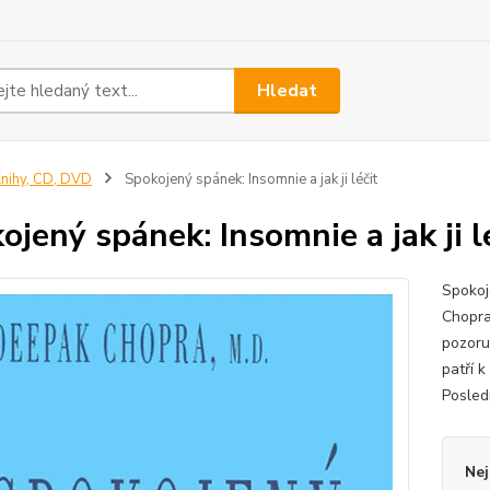
Hledat
nihy, CD, DVD
Spokojený spánek: Insomnie a jak ji léčit
ojený spánek: Insomnie a jak ji l
Spokoj
Chopra
pozoru
patří k
Posled
Nej