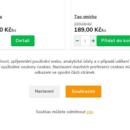
u
Tao smíchu
239,00 Kč
0 Kč
189,00 Kč
/
ks
/
ks
Detail
Přidat do ko
čnost, zpříjemnění používání webu, analytické účely a v případě udělení
y využíváme soubory cookies. Nastavení vlastních preferencí cookies mů
odkazem ve spodní části stránek.
zařazeno v kategoriích
Souhlasím
Nastavení
kty dle názvu
Produkty dle zaměření
Knih
Souhlas můžete odmítnout
zde
.