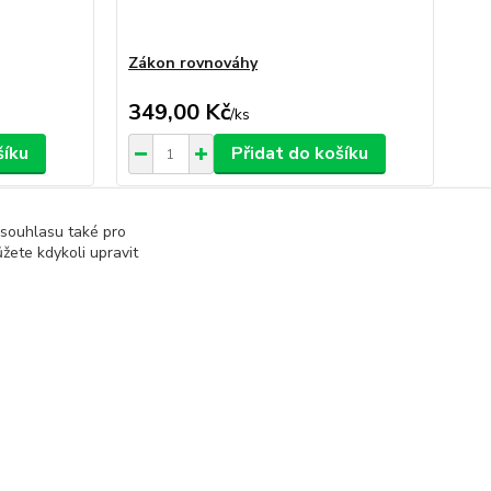
Zákon rovnováhy
Bu
349,00 Kč
19
/
ks
šíku
Přidat do košíku
 souhlasu také pro
žete kdykoli upravit
y, CD, DVD