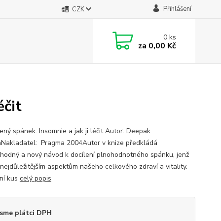
Přihlášení
CZK
0
ks
za
0,00 Kč
éčit
ený spánek: Insomnie a jak ji léčit Autor: Deepak
Nakladatel: Pragma 2004Autor v knize předkládá
hodný a nový návod k docílení plnohodnotného spánku, jenž
 nejdůležitějším aspektům našeho celkového zdraví a vitality.
ní kus
celý popis
sme plátci DPH