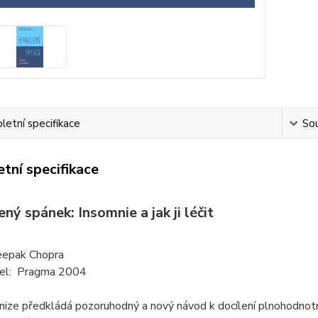
etní specifikace
Sou
tní specifikace
ný spánek: Insomnie a jak ji léčit
eepak Chopra
el: Pragma 2004
nize předkládá pozoruhodný a nový návod k docílení plnohodnotn