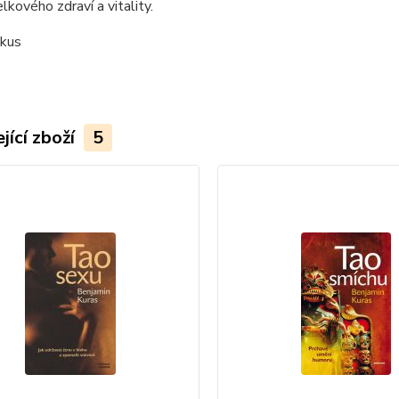
lkového zdraví a vitality.
 kus
jící zboží
5