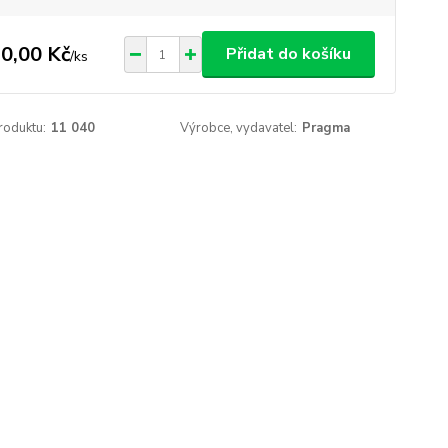
0,00 Kč
Přidat do košíku
/
ks
roduktu:
11 040
Výrobce, vydavatel:
Pragma