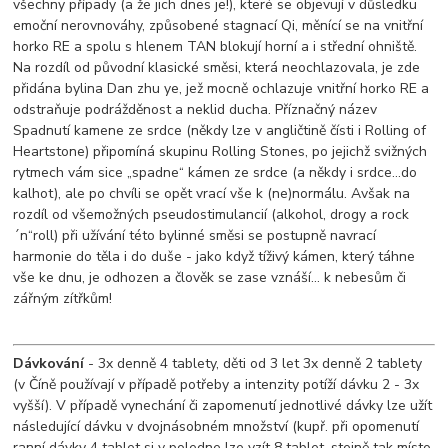
všechny případy (a že jich dnes je!), které se objevují v důsledku
emoční nerovnováhy, způsobené stagnací Qi, měnící se na vnitřní
horko RE a spolu s hlenem TAN blokují horní a i střední ohniště.
Na rozdíl od původní klasické směsi, která neochlazovala, je zde
přidána bylina Dan zhu ye, jež mocně ochlazuje vnitřní horko RE a
odstraňuje podrážděnost a neklid ducha. Příznačný název
Spadnutí kamene ze srdce (někdy lze v angličtině čísti i Rolling of
Heartstone) připomíná skupinu Rolling Stones, po jejichž svižných
rytmech vám sice „spadne“ kámen ze srdce (a někdy i srdce...do
kalhot), ale po chvíli se opět vrací vše k (ne)normálu. Avšak na
rozdíl od všemožných pseudostimulancií (alkohol, drogy a rock
´n“roll) při užívání této bylinné směsi se postupně navrací
harmonie do těla i do duše - jako když tíživý kámen, který táhne
vše ke dnu, je odhozen a člověk se zase vznáší… k nebesům či
zářným zítřkům!
Dávkování
- 3x denně 4 tablety, děti od 3 let 3x denně 2 tablety
(v Číně používají v případě potřeby a intenzity potíží dávku 2 - 3x
vyšší). V případě vynechání či zapomenutí jednotlivé dávky lze užít
následující dávku v dvojnásobném množství (kupř. při opomenutí
ranní dávky 4 tablet si v poledne lze vzít 8 tablet, stejně tak místo