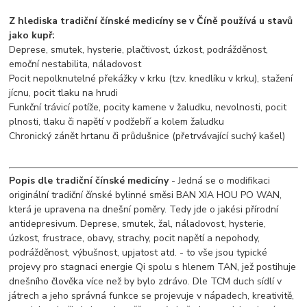
Z hlediska tradiční čínské medicíny se v Číně používá u stavů
jako kupř:
Deprese, smutek, hysterie, plačtivost, úzkost, podrážděnost,
emoční nestabilita, náladovost
Pocit nepolknutelné překážky v krku (tzv. knedlíku v krku), stažení
jícnu, pocit tlaku na hrudi
Funkční trávicí potíže, pocity kamene v žaludku, nevolnosti, pocit
plnosti, tlaku či napětí v podžebří a kolem žaludku
Chronický zánět hrtanu či průdušnice (přetrvávající suchý kašel)
Popis dle tradiční čínské medicíny
- Jedná se o modifikaci
originální tradiční čínské bylinné směsi BAN XIA HOU PO WAN,
která je upravena na dnešní poměry. Tedy jde o jakési přírodní
antidepresivum. Deprese, smutek, žal, náladovost, hysterie,
úzkost, frustrace, obavy, strachy, pocit napětí a nepohody,
podrážděnost, výbušnost, upjatost atd. - to vše jsou typické
projevy pro stagnaci energie Qi spolu s hlenem TAN, jež postihuje
dnešního člověka více než by bylo zdrávo. Dle TCM duch sídlí v
játrech a jeho správná funkce se projevuje v nápadech, kreativitě,