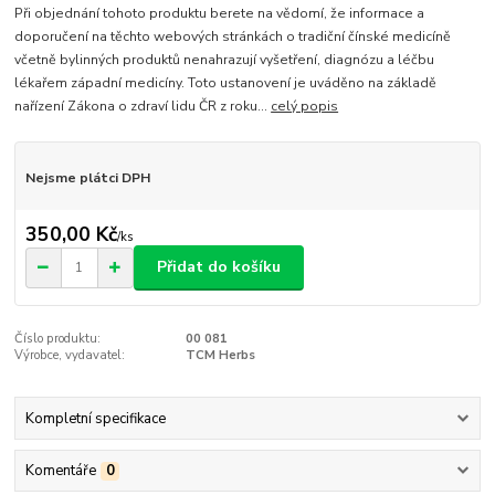
Při objednání tohoto produktu berete na vědomí, že informace a
doporučení na těchto webových stránkách o tradiční čínské medicíně
včetně bylinných produktů nenahrazují vyšetření, diagnózu a léčbu
lékařem západní medicíny. Toto ustanovení je uváděno na základě
nařízení Zákona o zdraví lidu ČR z roku...
celý popis
Nejsme plátci DPH
350,00 Kč
/
ks
Přidat do košíku
Číslo produktu:
00 081
Výrobce, vydavatel:
TCM Herbs
Kompletní specifikace
Komentáře
0