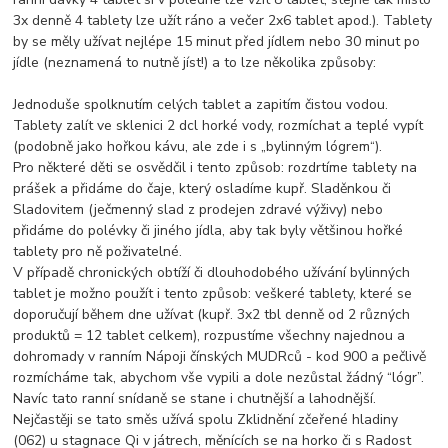
3x denně 4 tablety lze užít ráno a večer 2x6 tablet apod.). Tablety
by se měly užívat nejlépe 15 minut před jídlem nebo 30 minut po
jídle (neznamená to nutně jíst!) a to lze několika způsoby:
Jednoduše spolknutím celých tablet a zapitím čistou vodou.
Tablety zalít ve sklenici 2 dcl horké vody, rozmíchat a teplé vypít
(podobně jako hořkou kávu, ale zde i s „bylinným lógrem“).
Pro některé děti se osvědčil i tento způsob: rozdrtíme tablety na
prášek a přidáme do čaje, který osladíme kupř. Sladěnkou či
Sladovitem (ječmenný slad z prodejen zdravé výživy) nebo
přidáme do polévky či jiného jídla, aby tak byly většinou hořké
tablety pro ně poživatelné.
V případě chronických obtíží či dlouhodobého užívání bylinných
tablet je možno použít i tento způsob: veškeré tablety, které se
doporučují během dne užívat (kupř. 3x2 tbl denně od 2 různých
produktů = 12 tablet celkem), rozpustíme všechny najednou a
dohromady v ranním Nápoji čínských MUDRců - kod 900 a pečlivě
rozmícháme tak, abychom vše vypili a dole nezůstal žádný “lógr”.
Navíc tato ranní snídaně se stane i chutnější a lahodnější.
Nejčastěji se tato směs užívá spolu Zklidnění zčeřené hladiny
(062) u stagnace Qi v játrech, měnících se na horko či s Radost