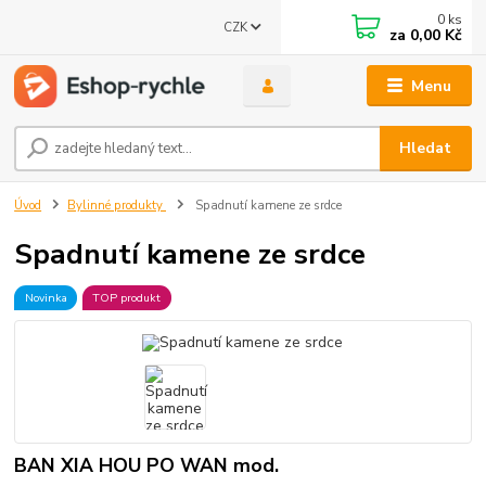
0
ks
CZK
za
0,00 Kč
Menu
Hledat
Úvod
Bylinné produkty
Spadnutí kamene ze srdce
Spadnutí kamene ze srdce
Novinka
TOP produkt
BAN XIA HOU PO WAN mod.