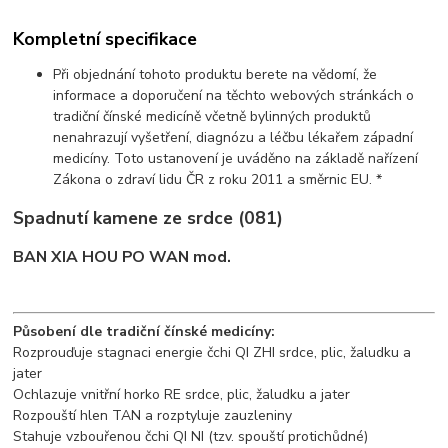
Kompletní specifikace
Při objednání tohoto produktu berete na vědomí, že
informace a doporučení na těchto webových stránkách o
tradiční čínské medicíně včetně bylinných produktů
nenahrazují vyšetření, diagnózu a léčbu lékařem západní
medicíny. Toto ustanovení je uváděno na základě nařízení
Zákona o zdraví lidu ČR z roku 2011 a směrnic EU. *
Spadnutí kamene ze srdce (081)
BAN XIA HOU PO WAN mod.
Působení dle tradiční čínské medicíny:
Rozprouďuje stagnaci energie čchi QI ZHI srdce, plic, žaludku a
jater
Ochlazuje vnitřní horko RE srdce, plic, žaludku a jater
Rozpouští hlen TAN a rozptyluje zauzleniny
Stahuje vzbouřenou čchi QI NI (tzv. spouští protichůdné)