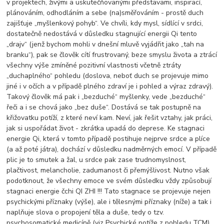
v projektech, živými a uskutečňovanými představami, inspirací,
plánováním, odhodláním a sebe (na)směřováním - prostě duch
zajišťuje „myšlenkový pohyb“. Ve chvíli, kdy mysl, sídlící v srdci,
dostatečně nedostává v důsledku stagnující energii Qi tento
„drajv“ (jenž bychom mohli v dnešní mluvě vyjádřit jako „tah na
branku“), pak se člověk cítí frustrovaný, beze smyslu života a ztrácí
všechny výše zmíněné pozitivní vlastnosti včetně ztráty
„duchaplného“ pohledu (doslova, neboť duch se projevuje mimo
jiné i v očích a v případě plného zdraví je i pohled a výraz zdravý).
Takový člověk má pak i „bezduché“ myšlenky, vede „bezduché“
řeči a i se chová jako „bez duše“. Dostává se tak postupně na
křižovatku potíží, z které neví kam. Neví, jak řešit vztahy, jak práci,
jak si uspořádat život - zkrátka upadá do deprese. Ke stagnaci
energie Qi, která v tomto případě postihuje nejprve srdce a plíce
(a až poté játra), dochází v důsledku nadměrných emocí. V případě
plic je to smutek a žal, u srdce pak zase trudnomyslnost,
plačtivost, melancholie, zadumanost či přemýšlivost. Nutno však
podotknout, že všechny emoce ve svém důsledku vždy způsobují
stagnaci energie čchi QI ZHI !!! Tato stagnace se projevuje nejen
psychickými příznaky (výše), ale i tělesnými příznaky (níže) a tak i
naplňuje slova o propojení těla a duše, tedy o tzv.
psychosomatické medicíně (viz Psychické potíže z pohledu TCM).