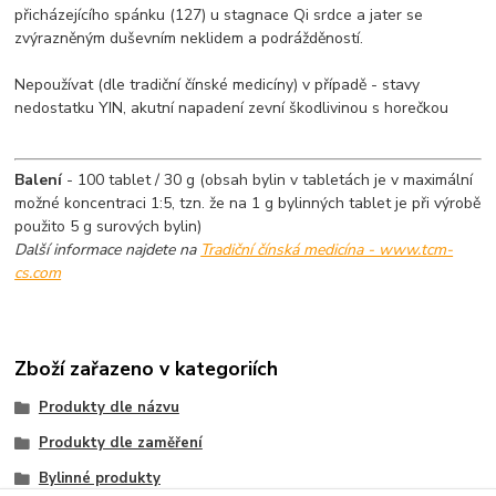
přicházejícího spánku (127) u stagnace Qi srdce a jater se
zvýrazněným duševním neklidem a podrážděností.
Nepoužívat (dle tradiční čínské medicíny) v případě - stavy
nedostatku YIN, akutní napadení zevní škodlivinou s horečkou
Balení
- 100 tablet / 30 g (obsah bylin v tabletách je v maximální
možné koncentraci 1:5, tzn. že na 1 g bylinných tablet je při výrobě
použito 5 g surových bylin)
Další informace najdete na
Tradiční čínská medicína - www.tcm-
cs.com
Zboží zařazeno v kategoriích
Produkty dle názvu
Produkty dle zaměření
Bylinné produkty