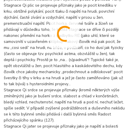
Stagnace Qi plic se projevuje příznaky jako je pocit knedlíku v
krku, obtížné polykání, pocit tlaku či napětí na hrudi, povrchní
dýchání, časté zívání a vzdychání, napětí v prsou u žen,
premenstruační napětí. Pocit horka, červené tváře a žízeň se
přidávají v důsledku toho, že každá stagnace se dříve či později
nakonec přemění na horko z nadbytku RE (jako uhlí, které se
samovznítí v uzavřeném sklípku). Takový člověk má pak pocit, že
mu „cosi sedí“ na hrudi, na břiše, v podžebří, co ho dusí jak fyzicky
(často se objevuje tzv. psychické astma, obzvláště u žen), tak
deptá i psychicky. Prostě je to „na… (s)padnutí“! Typické také je,
opět obzvláště u žen, pocit hlasitého a kaskádovitého dechu, kdy
člověk chce jakoby mechanicky „prodechnout a odblokovat“ pocit
švestky či tíhy v krku a na hrudi a jež je často zaměňováno (jak už
to tak bývá) s hysteroidními projevy…
Stagnace Qi srdce se projevuje příznaky (kromě některých výše
zmíněných) jako je bušení srdce, slabost a chlad v končetinách,
bledý vzhled, nechutenství, napětí na hrudi a pod ní, nechuť ležet,
spíše sedět. V případě zvýšené podrážděnosti a duševního neklidu
se k této bylinné směsi přidává i další bylinná směs Radost
přicházejícího spánku (127).
Stagnace Qi jater se projevuje příznaky jako je napětí a bolesti