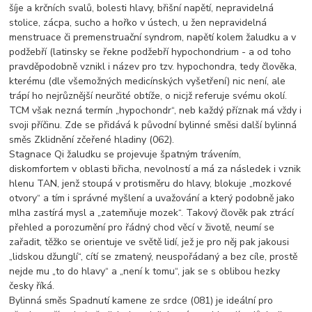
šíje a krčních svalů, bolesti hlavy, břišní napětí, nepravidelná
stolice, zácpa, sucho a hořko v ústech, u žen nepravidelná
menstruace či premenstruační syndrom, napětí kolem žaludku a v
podžebří (latinsky se řekne podžebří hypochondrium - a od toho
pravděpodobně vznikl i název pro tzv. hypochondra, tedy člověka,
kterému (dle všemožných medicínských vyšetření) nic není, ale
trápí ho nejrůznější neurčité obtíže, o nicjž referuje svému okolí.
TCM však nezná termín „hypochondr“, neb každý příznak má vždy i
svoji příčinu. Zde se přidává k původní bylinné směsi další bylinná
směs Zklidnění zčeřené hladiny (062).
Stagnace Qi žaludku se projevuje špatným trávením,
diskomfortem v oblasti břicha, nevolností a má za následek i vznik
hlenu TAN, jenž stoupá v protisměru do hlavy, blokuje „mozkové
otvory“ a tím i správné myšlení a uvažování a který podobně jako
mlha zastírá mysl a „zatemňuje mozek“. Takový člověk pak ztrácí
přehled a porozumění pro řádný chod věcí v životě, neumí se
zařadit, těžko se orientuje ve světě lidí, jež je pro něj pak jakousi
„lidskou džunglí“, cítí se zmatený, neuspořádaný a bez cíle, prostě
nejde mu „to do hlavy“ a „není k tomu“, jak se s oblibou hezky
česky říká.
Bylinná směs Spadnutí kamene ze srdce (081) je ideální pro