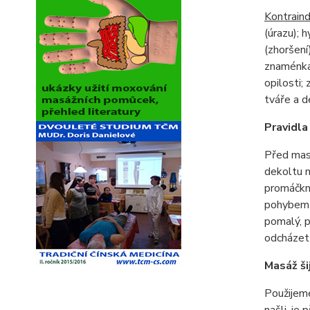
Kontraind
(úrazu); 
(zhoršení
znaménka 
opilosti;
tváře a d
Pravidl
Před masá
dekoltu 
promáčknu
pohybem b
pomalý, p
odcházet 
Masáž ši
Použijem
našli, je