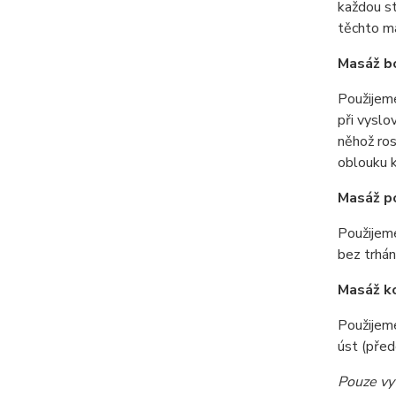
každou st
těchto ma
Masáž bo
Použijem
při vyslo
něhož ros
oblouku k
Masáž p
Použijem
bez trhá
Masáž k
Použijem
úst (před
Pouze vyt