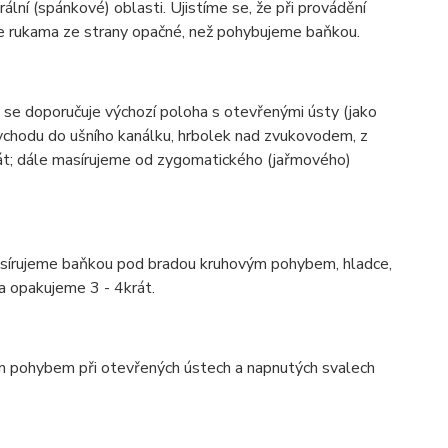
ální (spánkové) oblasti. Ujistíme se, že při provádění
jeme rukama ze strany opačné, než pohybujeme baňkou.
se doporučuje výchozí poloha s otevřenými ústy (jako
 vchodu do ušního kanálku, hrbolek nad zvukovodem, z
át; dále masírujeme od zygomatického (jařmového)
asírujeme baňkou pod bradou kruhovým pohybem, hladce,
 opakujeme 3 - 4krát.
 pohybem při otevřených ústech a napnutých svalech