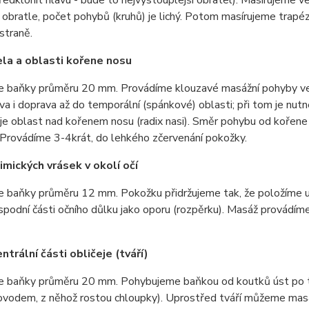
bratle, počet pohybů (kruhů) je lichý. Potom masírujeme trapéz
straně.
la a oblasti kořene nosu
e baňky průměru 20 mm. Provádíme klouzavé masážní pohyby ve 
va i doprava až do temporální (spánkové) oblasti; při tom je nutn
je oblast nad kořenem nosu (radix nasi). Směr pohybu od kořene 
 Provádíme 3-4krát, do lehkého zčervenání pokožky.
mických vrásek v okolí očí
 baňky průměru 12 mm. Pokožku přidržujeme tak, že položíme uk
spodní části očního důlku jako oporu (rozpěrku). Masáž provádíme
ntrální části obličeje (tváří)
e baňky průměru 20 mm. Pohybujeme baňkou od koutků úst po tra
vodem, z něhož rostou chloupky). Uprostřed tváří můžeme masáž