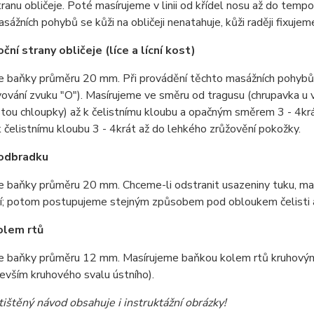
ranu obličeje. Poté masírujeme v linii od křídel nosu až do tempor
sážních pohybů se kůži na obličeji nenatahuje, kůži raději fixu
ční strany obličeje (líce a lícní kost)
e baňky průměru 20 mm. Při provádění těchto masážních pohybů 
vování zvuku "O"). Masírujeme ve směru od tragusu (chrupavka u
tou chloupky) až k čelistnímu kloubu a opačným směrem 3 - 4kr
 čelistnímu kloubu 3 - 4krát až do lehkého zrůžovění pokožky.
odbradku
e baňky průměru 20 mm. Chceme-li odstranit usazeniny tuku, m
ní; potom postupujeme stejným způsobem pod obloukem čelisti a
olem rtů
e baňky průměru 12 mm. Masírujeme baňkou kolem rtů kruhovým
evším kruhového svalu ústního).
ištěný návod obsahuje i instruktážní obrázky!