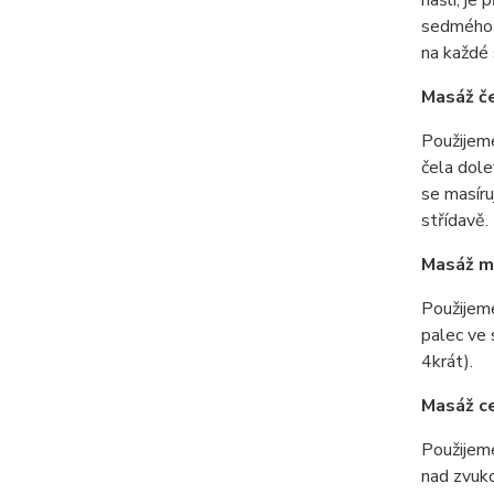
sedmého o
na každé 
Masáž če
Použijem
čela dole
se masíru
střídavě.
Masáž mi
Použijeme
palec ve 
4krát).
Masáž ce
Použijem
nad zvuko