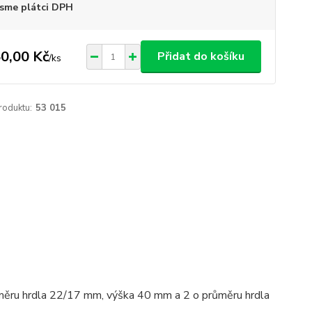
sme plátci DPH
0,00 Kč
Přidat do košíku
/
ks
roduktu:
53 015
ůměru hrdla 22/17 mm, výška 40 mm a 2 o průměru hrdla