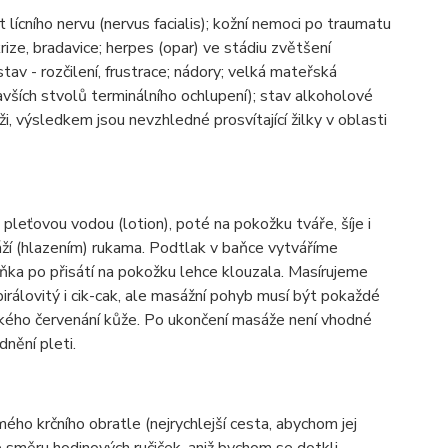
 lícního nervu (nervus facialis); kožní nemoci po traumatu
krize, bradavice; herpes (opar) ve stádiu zvětšení
av - rozčilení, frustrace; nádory; velká mateřská
vších stvolů terminálního ochlupení); stav alkoholové
ži, výsledkem jsou nevzhledné prosvítající žilky v oblasti
leťovou vodou (lotion), poté na pokožku tváře, šíje i
í (hlazením) rukama. Podtlak v baňce vytváříme
ňka po přisátí na pokožku lehce klouzala. Masírujeme
álovitý i cik-cak, ale masážní pohyb musí být pokaždé
lehkého červenání kůže. Po ukončení masáže není vhodné
nění pleti.
 krčního obratle (nejrychlejší cesta, abychom jej
ve směru hodinových ručiček, aniž bychom se dotkli