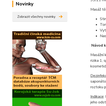
Novinky
Masáž těm
Zobrazit všechny novinky
Sti
Ton
Vytv
Nas
Návod k
Masážní 
rizika 1,
kosmetick
Dezinfek
saponátov
roztoku p
Indikace
:
jeho odst