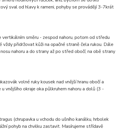
ový sval od hlavy k rameni, pohyby se provádějí 3-7krát
vertikálním směru - zespod nahoru, potom od středu
é vždy přidržovat kůži na opačné straně čela rukou. Dále
nosu nahoru a do strany až po střed obočí; na obě strany
azovák volné ruky kousek nad vnější hranu obočí a
 u vnějšího okraje oka půlkruhem nahoru a dolů (3 -
gus (chrupavka u vchodu do ušního kanálku, hrbolek
ní pohyb na chvilku zastavit. Masírujeme střídavě