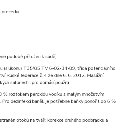
 procedur:
těné podobě přiložen k sadě)
 (silikonu) T35/85 TV 6-02-34-89, třída potenciálního
ictví Ruské federace č. 4 ze dne 6. 6. 2012. Masážní
ých salonech i pro domácí použití.
tí 3 % roztokem peroxidu vodíku s malým množstvím
. Pro dezinfekci baněk je potřebné baňky ponořit do 6 %
dstraněn otoků na tváři; korekce druhého podbradku a