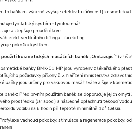
ito baňkami výrazně zvyšuje efektivitu (účinnost) kosmetických
muluje lymfatický systém - lymfodrenáž
izuje a zlepšuje proudění krve
áří efekt vertikálního liftingu - facelifting
ycuje pokožku kyslíkem
 použití kosmetických masážních baněk „Omlazující“
(v tiš
kosmetické baňky BMK-01 MP jsou vyrobeny z lékařského plastu
 splňujícího požadavky přílohy č. 2 Nařízení ministerstva zdravotn
é baňky jsou určeny pro vakuovou masáž tváře a šije v kosmetick
ce baněk
: Před prvním použitím baněk se doporučuje jejich omy
ého prostředku (Jar apod.) a následné opláchnutí tekoucí vodou
eroxidu vodíku na 6 hodin při teplotě minimálně 18° Celsia.
 Profylaxe vadnoucí pokožky; stimulace a regenerace pokožky; o
ranění