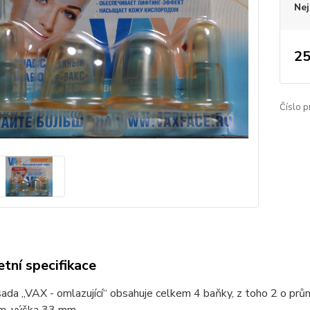
Nej
25
Číslo p
tní specifikace
ada „VAX - omlazující“ obsahuje celkem 4 baňky, z toho 2 o pr
, výška 33 mm.