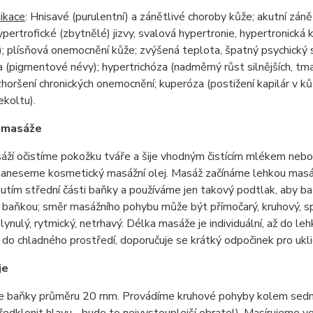
ikace
: Hnisavé (purulentní) a zánětlivé choroby kůže; akutní zánět
hypertrofické (zbytnělé) jizvy, svalová hypertronie, hypertronická 
); plísňová onemocnění kůže; zvýšená teplota, špatný psychický st
(pigmentové névy); hypertrichóza (nadměrný růst silnějších, tma
 zhoršení chronických onemocnění; kuperóza (postižení kapilár v ků
ekoltu).
a masáže
ží očistíme pokožku tváře a šije vhodným čistícím mlékem nebo p
naneseme kosmetický masážní olej. Masáž začínáme lehkou masáž
tím střední části baňky a používáme jen takový podtlak, aby ba
aňkou; směr masážního pohybu může být přímočarý, kruhový, spir
lynulý, rytmický, netrhavý. Délka masáže je individuální, až do 
do chladného prostředí, doporučuje se krátký odpočinek pro uklid
je
e baňky průměru 20 mm. Provádíme kruhové pohyby kolem sedmého
 předklonit hlavu - bude to nejvystouplejší obratel). Masírujeme 