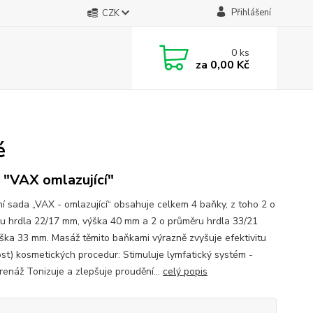
Přihlášení
CZK
0
ks
za
0,00 Kč
é
 "VAX omlazující"
í sada „VAX - omlazující“ obsahuje celkem 4 baňky, z toho 2 o
u hrdla 22/17 mm, výška 40 mm a 2 o průměru hrdla 33/21
ška 33 mm. Masáž těmito baňkami výrazně zvyšuje efektivitu
ost) kosmetických procedur: Stimuluje lymfatický systém -
renáž Tonizuje a zlepšuje proudění...
celý popis