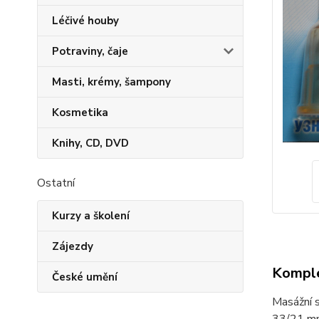
Léčivé houby
Potraviny, čaje
Masti, krémy, šampony
Kosmetika
Knihy, CD, DVD
Ostatní
Kurzy a školení
Zájezdy
Komple
České umění
Masážní s
33/21 mm