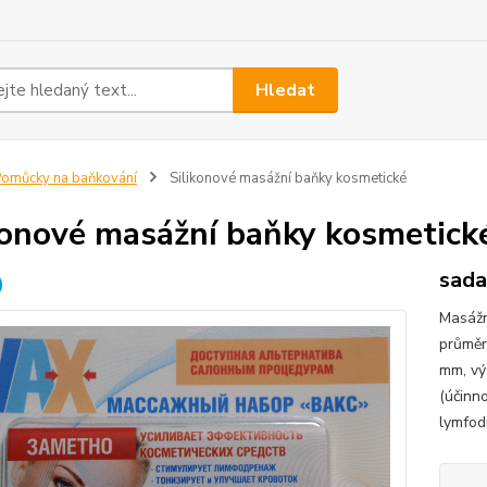
Hledat
omůcky na baňkování
Silikonové masážní baňky kosmetické
konové masážní baňky kosmetick
sada
Masážn
průměr
mm, vý
(účinn
lymfod