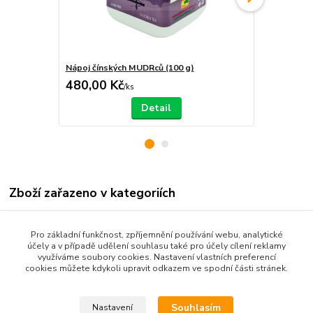
Nápoj čínských MUDRců (100 g)
Nápoj nebes
480,00 Kč
480,00 K
/
ks
Detail
Zboží zařazeno v kategoriích
Produkty dle názvu
Pro základní funkčnost, zpříjemnění používání webu, analytické
Produkty dle zaměření
účely a v případě udělení souhlasu také pro účely cílení reklamy
využíváme soubory cookies. Nastavení vlastních preferencí
Bylinné produkty
cookies můžete kdykoli upravit odkazem ve spodní části stránek.
Tradiční čínská medicína
Souhlasím
Nastavení