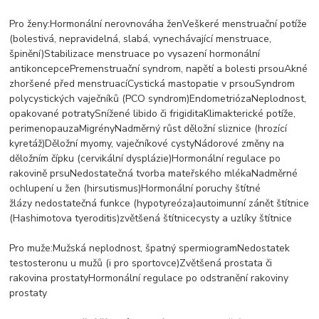
Pro ženy:Hormonální nerovnováha ženVeškeré menstruační potíže
(bolestivá, nepravidelná, slabá, vynechávající menstruace,
špinění)Stabilizace menstruace po vysazení hormonální
antikoncepcePremenstruační syndrom, napětí a bolesti prsouAkné
zhoršené před menstruacíCystická mastopatie v prsouSyndrom
polycystických vaječníků (PCO syndrom)EndometriózaNeplodnost,
opakované potratySnížené libido či frigiditaKlimakterické potíže,
perimenopauzaMigrényNadměrný růst děložní sliznice (hrozící
kyretáž)Děložní myomy, vaječníkové cystyNádorové změny na
děložním čípku (cervikální dysplázie)Hormonální regulace po
rakovině prsuNedostatečná tvorba mateřského mlékaNadměrné
ochlupení u žen (hirsutismus)Hormonální poruchy štítné
žlázy nedostatečná funkce (hypotyreóza)autoimunní zánět štítnice
(Hashimotova tyeroditis)zvětšená štítnicecysty a uzlíky štítnice
Pro muže:Mužská neplodnost, špatný spermiogramNedostatek
testosteronu u mužů (i pro sportovce)Zvětšená prostata či
rakovina prostatyHormonální regulace po odstranění rakoviny
prostaty