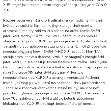
XUE, stejně jako rozprouděním stagnující energie čchi jater GAN QI
ZHI.
Rozbor bylin ve směsi dle tradiční čínské medicíny
- Hlavní
bylinou ve směsi je Sui hua mu jing, která je chuti ostré a
aromatické, teploty zahřívající a působí na dráhu ledvin SHEN,
jater GAN, sleziny PI a žaludku WEI. Rozprouďuje a uvolňuje
stagnaci energie čchi QI ZHI, rozprouďuje krev XUE, utišuje bolesti
a napětí v prsou způsobené stagnující energií čchi QI ZHI, posiluje
nedostatečný jang ledvin SHEN YANG XU, rozpouští hlen TAN,
snižuje stres, obavy a deprese, vzniklé ze stagnující energie čchi
jater GAN QI ZHI a posiluje tvorbu mateřského mléka. Další bylina
Dang gui je chuti ostré, sladké a hořké, teploty zahřívající a působí
na dráhu srdce XIN, jater GAN a sleziny PI. Posiluje
nedostatečnou krev XUE XU a upravuje menstruaci. Poslední
bylinou je Dang gui wei, která má podobné účinky jako předchozí
(jedná se o koncovou část kořene stejné byliny), ale více než
předchozí bylina rozprouďuje blokádu krve YU XUE, harmonizuje
krev XUE, zahřívá chlad HAN a utišuje bolesti, způsobené
blokádou krve YU XUE jako kupř. bolesti břicha při menses.