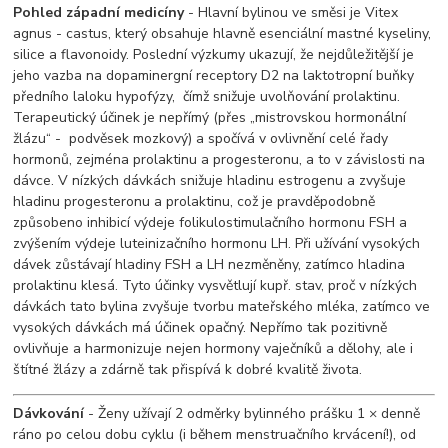
Pohled západní medicíny
- Hlavní bylinou ve směsi je Vitex
agnus - castus, který obsahuje hlavně esenciální mastné kyseliny,
silice a flavonoidy. Poslední výzkumy ukazují, že nejdůležitější je
jeho vazba na dopaminergní receptory D2 na laktotropní buňky
předního laloku hypofýzy, čímž snižuje uvolňování prolaktinu.
Terapeutický účinek je nepřímý (přes „mistrovskou hormonální
žlázu“ - podvěsek mozkový) a spočívá v ovlivnění celé řady
hormonů, zejména prolaktinu a progesteronu, a to v závislosti na
dávce. V nízkých dávkách snižuje hladinu estrogenu a zvyšuje
hladinu progesteronu a prolaktinu, což je pravděpodobně
způsobeno inhibicí výdeje folikulostimulačního hormonu FSH a
zvýšením výdeje luteinizačního hormonu LH. Při užívání vysokých
dávek zůstávají hladiny FSH a LH nezměněny, zatímco hladina
prolaktinu klesá. Tyto účinky vysvětlují kupř. stav, proč v nízkých
dávkách tato bylina zvyšuje tvorbu mateřského mléka, zatímco ve
vysokých dávkách má účinek opačný. Nepřímo tak pozitivně
ovlivňuje a harmonizuje nejen hormony vaječníků a dělohy, ale i
štítné žlázy a zdárně tak přispívá k dobré kvalitě života.
Dávkování
- Ženy užívají 2 odměrky bylinného prášku 1 × denně
ráno po celou dobu cyklu (i během menstruačního krvácení!), od