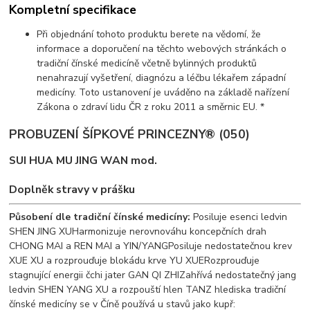
Kompletní specifikace
Při objednání tohoto produktu berete na vědomí, že
informace a doporučení na těchto webových stránkách o
tradiční čínské medicíně včetně bylinných produktů
nenahrazují vyšetření, diagnózu a léčbu lékařem západní
medicíny. Toto ustanovení je uváděno na základě nařízení
Zákona o zdraví lidu ČR z roku 2011 a směrnic EU. *
PROBUZENÍ ŠÍPKOVÉ PRINCEZNY® (050)
SUI HUA MU JING WAN mod.
Doplněk stravy v prášku
Působení dle tradiční čínské medicíny:
Posiluje esenci ledvin
SHEN JING XUHarmonizuje nerovnováhu koncepčních drah
CHONG MAI a REN MAI a YIN/YANGPosiluje nedostatečnou krev
XUE XU a rozprouďuje blokádu krve YU XUERozprouďuje
stagnující energii čchi jater GAN QI ZHIZahřívá nedostatečný jang
ledvin SHEN YANG XU a rozpouští hlen TANZ hlediska tradiční
čínské medicíny se v Číně používá u stavů jako kupř: