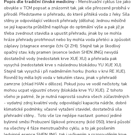
Popis dle tradiční čínské medicíny
- Menstruační cyklus lze jako
obvykle v TCM popsat a znázornit tak, jak vše přirozeně probíhá v
přírodě. Představme si přehradu, do které přitéká voda z řeky. Síla
stěny je odpovídající velikosti přehrady (děloha). Jednou měsíčně
se její kapacita průběžně naplňuje do optimální výše a pak již je
třeba zvednout stavidla a upustit přehradu, jinak by se mohla
hráze přehrady protrhnout nebo by mohla voda přetéci a způsobit
záplavy (stagnace energie čchi QI ZHI). Stejně tak je škodlivý
opačný stav, kdy pramen (esence ledvin SHEN JING) nevydá
dostatečně vody (nedostatek krve XUE XU) a přehrada pak
vysychá (nedostatek krve s následnou blokádou YU XUE XU).
Stejně tak vysychá i při nadměrném horku (horko v krvi RE XUE).
Rovněž by měla býti voda v tekutém stavu, jinak v přehradě
zamrzne (chlad HAN v děloze). Pokud jsou ve vodě nečistoty, tak
mohou ucpat výpustní otvory (blokáda krve YU XUE). Z tohoto
všeho je patrné, že je nutná naprostá souhra všech zúčastněných
- vydatný zdroj kvalitní vody, odpovídající kapacita nádrže, dobré
klimatické podmínky, včasné vytažení stavidel, dostatečná síla
přehradní stěny… Toto vše lze nejlépe nastavit pomocí jediné
bylinné směsi Probuzení šípkové princezny (kód 050), která působí
na všechny 4 fáze menstruačního cyklu, a to jak posílením
ledvinné esence SHEN JING, tak i vyživením a rozprouděním krve