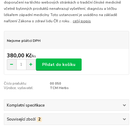
doporučení na těchto webových stránkách o tradiční čínské medicíně
včetně bylinných produktů nenahrazují vyšetření, diagnózu a léčbu
lékařem západní medicíny. Toto ustanovení je uváděno na základě
nařízení Zákona o zdraví lidu ČR z roku...
celý popis
Nejsme plátci DPH
380,00 Kč
/
ks
Přidat do košíku
Číslo produktu:
00 050
Výrobce, vydavatel:
TCM Herbs
Kompletní specifikace
Související zboží
2