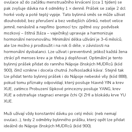
ovulace až do začátku menstruačního krvácení (cca 1 týden) se
pak zvyšuje dávka na 4 odměrky 1 × denně. Prášek se zalije 2 dcl
horké vody a poté teplý vypije. Tato bylinná směs se může užívat
dlouhodobě, bez přerušení a bez vedlejších účinků, neboť velice
jemně, nenásilně a nepřímo (pomocí tzv. zpětné osy: podvěsek
mozkový – štítná žláza – vaječníky) upravuje a harmonizuje
hormonální nerovnováhu. Minimální délka užívání je 3–6 měsíců,
ale lze možno ji prodloužit i na rok či déle, v závislosti na
hormonální dysbalanci. Lze užívat i preventivně, jelikož každá žena
ztrácí při menses krev a je třeba ji doplňovat. Optimální je tento
bylinný prášek přidat do ranního Nápoje čínských MUDRců (kód
900), čímž vznikne i docela chutná ‚hořkosladká káva‘. Stejně tak
lze přidat tento bylinný prášek i do Nápoje nebeské víly (kód 888),
pokud tomu příznaky odpovídají, který posiluje hlavně YIN a krev
XUE, zatímco Probuzení šípkové princezny posiluje YANG, krev
XUE a odstraňuje stagnaci energie čchi QI ZHI a blokádu krve YU
XUE.
Muži užívají vždy konstantní dávku po celý měsíc (neb nemají
ovulaci…), tedy 2 odměrky bylinného prášku, který opět lze přidat
ideálně do Nápoje čínských MUDRců (kód 900).