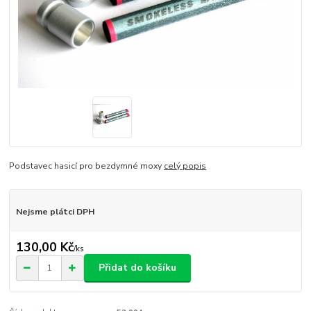
Podstavec hasicí pro bezdymné moxy
celý popis
Nejsme plátci DPH
130,00 Kč
/
ks
Přidat do košíku