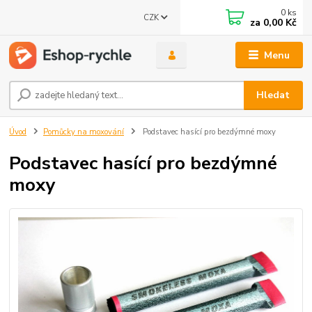
0
ks
CZK
za
0,00 Kč
Menu
Hledat
Úvod
Pomůcky na moxování
Podstavec hasící pro bezdýmné moxy
Podstavec hasící pro bezdýmné
moxy