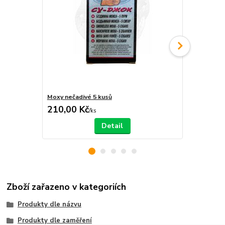
Moxy nečadivé 5 kusů
Minimoxy 30
210,00 Kč
290,00 K
/
ks
Detail
Zboží zařazeno v kategoriích
Produkty dle názvu
Produkty dle zaměření