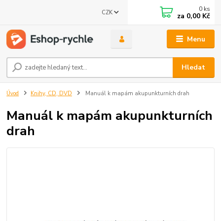
0
ks
CZK
za
0,00 Kč
Menu
Hledat
Úvod
Knihy, CD, DVD
Manuál k mapám akupunkturních drah
Manuál k mapám akupunkturních
drah