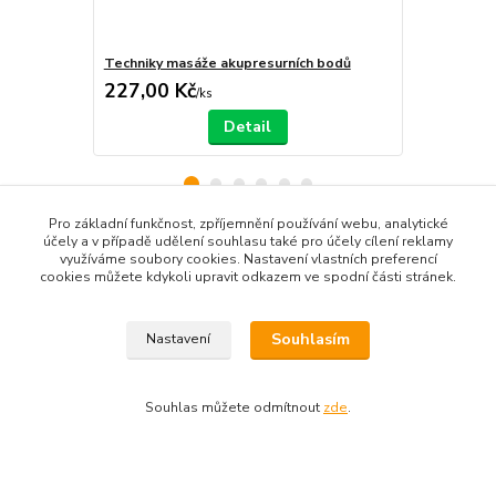
Techniky masáže akupresurních bodů
Reflexologi
227,00 Kč
259,00 K
/
ks
Detail
Pro základní funkčnost, zpříjemnění používání webu, analytické
účely a v případě udělení souhlasu také pro účely cílení reklamy
Zboží zařazeno v kategoriích
využíváme soubory cookies. Nastavení vlastních preferencí
cookies můžete kdykoli upravit odkazem ve spodní části stránek.
Produkty dle názvu
Produkty dle zaměření
Souhlasím
Nastavení
Knihy, CD, DVD
Tradiční čínská medicína
Souhlas můžete odmítnout
zde
.