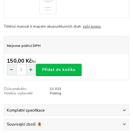
Tištěný manuál k mapám akupunkturních drah.
celý popis
Nejsme plátci DPH
150,00 Kč
/
ks
Přidat do košíku
Číslo produktu:
11 023
Výrobce, vydavatel:
Peking
Kompletní specifikace
Související zboží
6