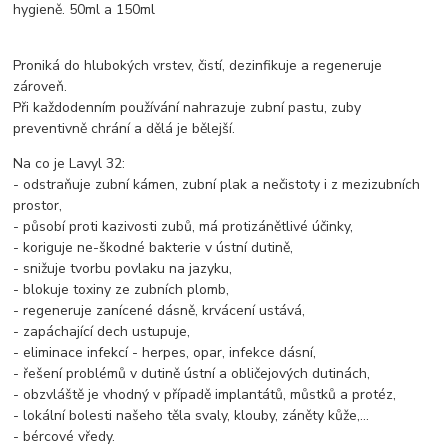
hygieně. 50ml a 150ml
Proniká do hlubokých vrstev, čistí, dezinfikuje a regeneruje
zároveň.
Při každodenním používání nahrazuje zubní pastu, zuby
preventivně chrání a dělá je bělejší.
Na co je Lavyl 32:
- odstraňuje zubní kámen, zubní plak a nečistoty i z mezizubních
prostor,
- působí proti kazivosti zubů, má protizánětlivé účinky,
- koriguje ne-škodné bakterie v ústní dutině,
- snižuje tvorbu povlaku na jazyku,
- blokuje toxiny ze zubních plomb,
- regeneruje zanícené dásně, krvácení ustává,
- zapáchající dech ustupuje,
- eliminace infekcí - herpes, opar, infekce dásní,
- řešení problémů v dutině ústní a obličejových dutinách,
- obzvláště je vhodný v případě implantátů, můstků a protéz,
- lokální bolesti našeho těla svaly, klouby, záněty kůže,…
- bércové vředy.