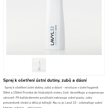
Sprej k ošetření ústní dutiny, zubů a dásní
Sprej k ošetření ústní dutiny, zubů a dásní - revoluce v ústní hygieně.
50ml a 150ml Proniká do hlubokých vrstev, čistí, dezinfikuje a regeneruje
zároveň. Při každodenním používání nahrazuje zubní pastu, zuby
preventivně chrání a dělá je bělejší. Na co je Lavyl 32:- odstraňuje zubní
kámen, zubní p...
celý popis