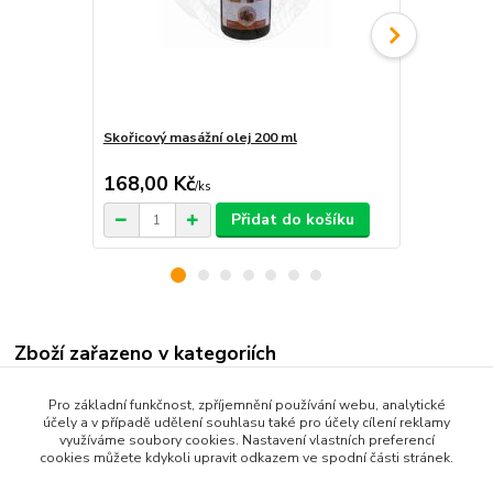
Skořicový masážní olej 200 ml
Alpská relax
168,00 Kč
160,00 K
/
ks
Přidat do košíku
Zboží zařazeno v kategoriích
Produkty dle názvu
Pro základní funkčnost, zpříjemnění používání webu, analytické
účely a v případě udělení souhlasu také pro účely cílení reklamy
Produkty dle zaměření
využíváme soubory cookies. Nastavení vlastních preferencí
cookies můžete kdykoli upravit odkazem ve spodní části stránek.
Bylinné produkty