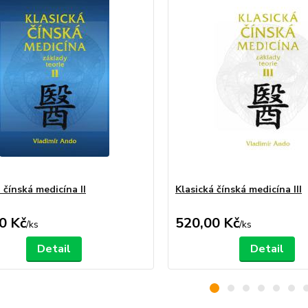
 čínská medicína II
Klasická čínská medicína III
0 Kč
520,00 Kč
/
ks
/
ks
Detail
Detail