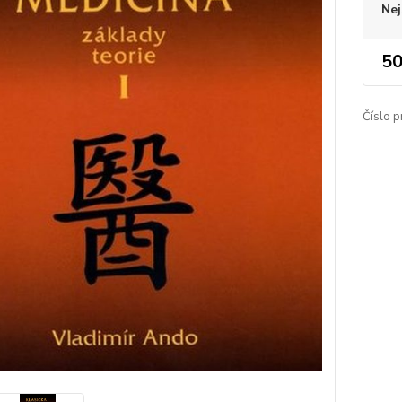
Nej
50
Číslo p