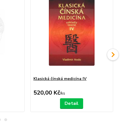
Klasická čínská medicína IV
Kla
520,00 Kč
59
/
ks
Detail