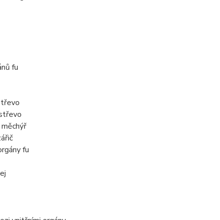
ánů fu
střevo
střevo
 měchýř
zářič
orgány fu
ej