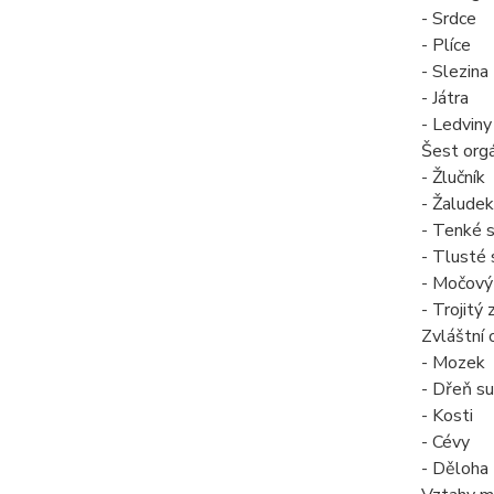
- Srdce
- Plíce
- Slezina
- Játra
- Ledviny
Šest org
- Žlučník
- Žaludek
- Tenké 
- Tlusté 
- Močový
- Trojitý 
Zvláštní 
- Mozek
- Dřeň su
- Kosti
- Cévy
- Děloha