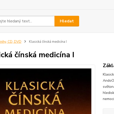
Hledat
nihy, CD, DVD
Klasická čínská medicína I
ická čínská medicína I
Zákl
Klasick
AndoOb
světoná
hledisk
nemocí-