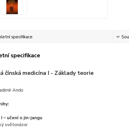
etní specifikace
Souv
tní specifikace
á čínská medicína I - Základy teorie
ladimír Ando
ihy:
I – učení o jin-jangu
cký světonázor