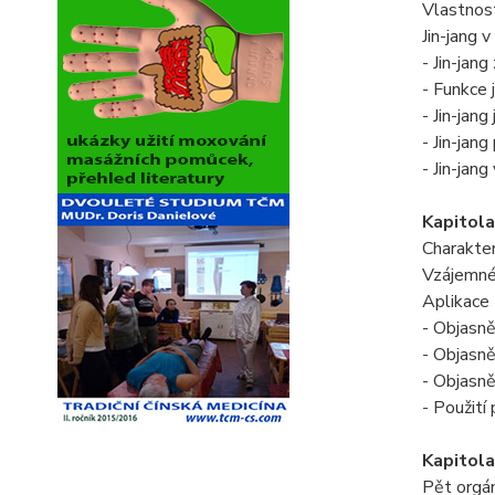
Vlastnosti
Jin-jang 
- Jin-jan
- Funkce j
- Jin-jan
- Jin-jang
- Jin-jang
Kapitola 
Charakter
Vzájemné
Aplikace 
- Objasně
- Objasně
- Objasně
- Použití
Kapitola 
Pět orgá