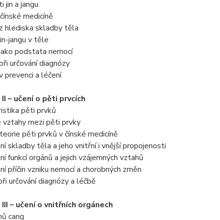
 jin a jangu
v čínské medicíně
g z hlediska skladby těla
in-jangu v těle
g jako podstata nemocí
 při určování diagnózy
 v prevenci a léčení
II – učení o pěti prvcích
istika pěti prvků
 vztahy mezi pěti prvky
teorie pěti prvků v čínské medicíně
ní skladby těla a jeho vnitřní i vnější propojenosti
ní funkcí orgánů a jejich vzájemných vztahů
ní příčin vzniku nemocí a chorobných změn
 při určování diagnózy a léčbě
III – učení o vnitřních orgánech
nů cang