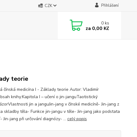
Přihlášení
CZK
0
ks
za
0,00 Kč
ady teorie
á čínská medicína I - Základy teorie Autor: Vladimír
sah knihy:Kapitola I – učení o jin-janguTaotistický
zorVlastnosti jin a janguJin-jang v čínské medicíně- Jin-jang z
a skladby těla- Funkce jin-jangu v těle- Jin-jang jako podstata
 Jin-jang při určování diagnózy- ...
celý popis