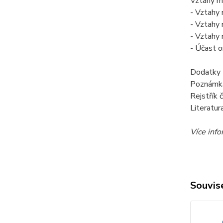
Vztahy me
- Vztahy
- Vztahy 
- Vztahy 
- Účast o
Dodatky
Poznámka
Rejstřík 
Literatur
Více inf
Souvise