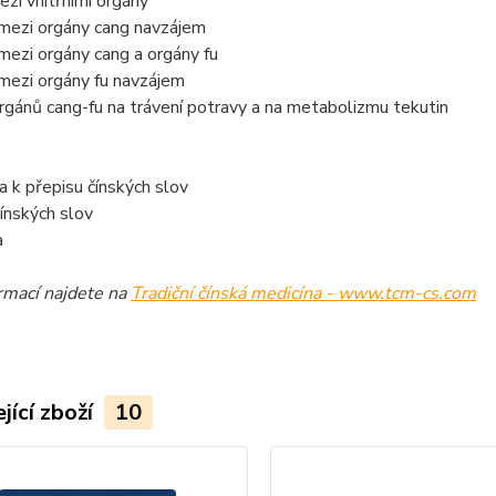
zi vnitřními orgány
 mezi orgány cang navzájem
mezi orgány cang a orgány fu
mezi orgány fu navzájem
rgánů cang-fu na trávení potravy a na metabolizmu tekutin
 k přepisu čínských slov
čínských slov
a
ormací najdete na
Tradiční čínská medicína - www.tcm-cs.com
jící zboží
10