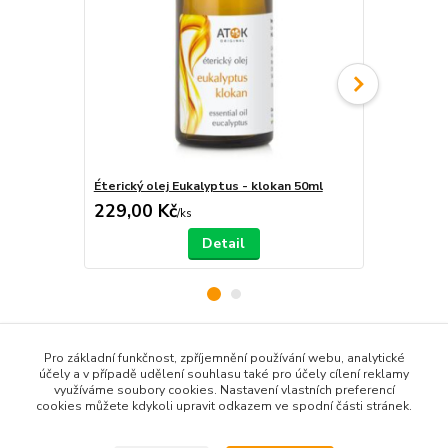
Éterický olej Eukalyptus - klokan 50ml
Éterický ole
229,00 Kč
190,00 K
/
ks
Detail
Pro základní funkčnost, zpříjemnění používání webu, analytické
Zboží zařazeno v kategoriích
účely a v případě udělení souhlasu také pro účely cílení reklamy
využíváme soubory cookies. Nastavení vlastních preferencí
Produkty dle názvu
cookies můžete kdykoli upravit odkazem ve spodní části stránek.
Produkty dle zaměření