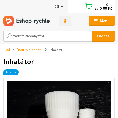
0
ks
CZK
za
0,00 Kč
Menu
Hledat
Úvod
Produkty dle názvu
Inhalátor
Inhalátor
Novinka