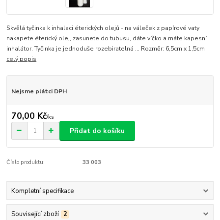
Skvělá tyčinka k inhalaci éterických olejů - na váleček z papírové vaty
nakapete éterický olej, zasunete do tubusu, dáte víčko a máte kapesní
inhalátor. Tyčinka je jednoduše rozebiratelná ... Rozměr: 6,5cm x 1,5cm
celý popis
Nejsme plátci DPH
70,00 Kč
/
ks
Přidat do košíku
Číslo produktu:
33 003
Kompletní specifikace
Související zboží
2