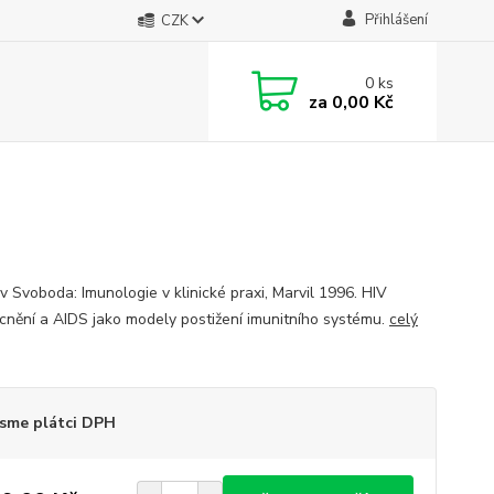
Přihlášení
CZK
0
ks
za
0,00 Kč
v Svoboda: Imunologie v klinické praxi, Marvil 1996. HIV
nění a AIDS jako modely postižení imunitního systému.
celý
sme plátci DPH