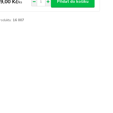
9,00 Kč
Přidat do košíku
/
ks
roduktu:
16 007