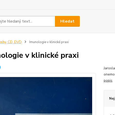
Hledat
nihy, CD, DVD
Imunologie v klinické praxi
ologie v klinické praxi
Jarosla
onemoc
popis
Nej