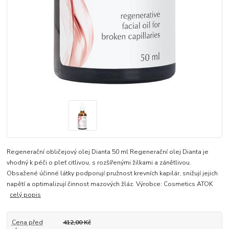
Regenerační obličejový olej Dianta 50 ml Regenerační olej Dianta je
vhodný k péči o pleť citlivou, s rozšířenými žilkami a zánětlivou.
Obsažené účinné látky podporují pružnost krevních kapilár, snižují jejich
napětí a optimalizují činnost mazových žláz. Výrobce: Cosmetics ATOK
celý popis
Cena před
412,00 Kč