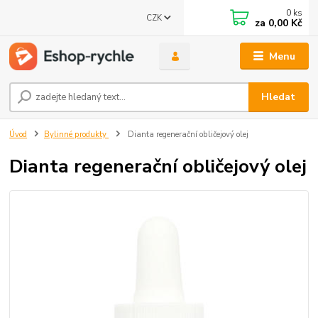
0
ks
CZK
za
0,00 Kč
Menu
Hledat
Úvod
Bylinné produkty
Dianta regenerační obličejový olej
Dianta regenerační obličejový olej