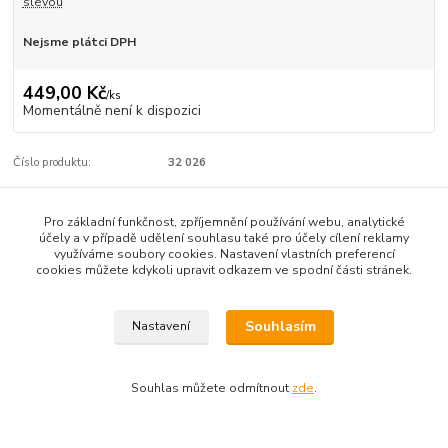
slevou
Nejsme plátci DPH
449,00 Kč
/
ks
Momentálně není k dispozici
Číslo produktu:
32 026
Pro základní funkčnost, zpříjemnění používání webu, analytické
Kompletní specifikace
účely a v případě udělení souhlasu také pro účely cílení reklamy
využíváme soubory cookies. Nastavení vlastních preferencí
Regenerační obličejový olej Dianta 50 ml
cookies můžete kdykoli upravit odkazem ve spodní části stránek.
Regenerační olej Dianta je vhodný k péči o pleť citlivou,
s rozšířenými žilkami a zánětlivou. Obsažené účinné látky
Souhlasím
Nastavení
podporují pružnost krevních kapilár, snižují jejich napětí a
optimalizují činnost mazových žláz.
Výrobce:
Cosmetics ATOK
Souhlas můžete odmítnout
zde
.