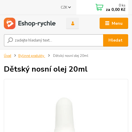
0
ks
CZK
za
0,00 Kč
Menu
Hledat
Úvod
Bylinné produkty
Dětský nosní olej 20ml
Dětský nosní olej 20ml