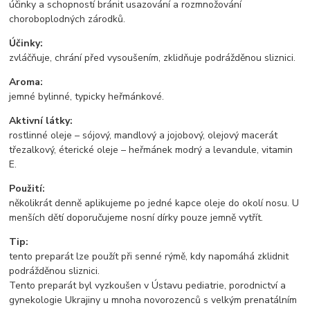
účinky a schopností bránit usazování a rozmnožování
choroboplodných zárodků.
Účinky:
zvláčňuje, chrání před vysoušením, zklidňuje podrážděnou sliznici.
Aroma:
jemné bylinné, typicky heřmánkové.
Aktivní látky:
rostlinné oleje – sójový, mandlový a jojobový, olejový macerát
třezalkový, éterické oleje – heřmánek modrý a levandule, vitamin
E.
Použití:
několikrát denně aplikujeme po jedné kapce oleje do okolí nosu. U
menších dětí doporučujeme nosní dírky pouze jemně vytřít.
Tip:
tento preparát lze použít při senné rýmě, kdy napomáhá zklidnit
podrážděnou sliznici.
Tento preparát byl vyzkoušen v Ústavu pediatrie, porodnictví a
gynekologie Ukrajiny u mnoha novorozenců s velkým prenatálním