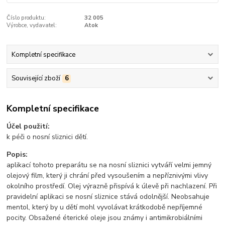
Číslo produktu:
32 005
Výrobce, vydavatel:
Atok
Kompletní specifikace
Související zboží
6
Kompletní specifikace
Účel použití:
k péči o nosní sliznici dětí.
Popis:
aplikací tohoto preparátu se na nosní sliznici vytváří velmi jemný
olejový film, který ji chrání před vysoušením a nepříznivými vlivy
okolního prostředí. Olej výrazně přispívá k úlevě při nachlazení. Při
pravidelní aplikaci se nosní sliznice stává odolnější. Neobsahuje
mentol, který by u dětí mohl vyvolávat krátkodobě nepříjemné
pocity. Obsažené éterické oleje jsou známy i antimikrobiálními