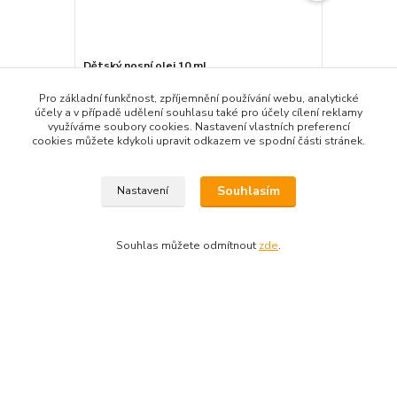
Dětský nosní olej 10 ml
Kaštanové m
Pro základní funkčnost, zpříjemnění používání webu, analytické
180,00 Kč
130,00 K
/
ks
účely a v případě udělení souhlasu také pro účely cílení reklamy
využíváme soubory cookies. Nastavení vlastních preferencí
Detail
cookies můžete kdykoli upravit odkazem ve spodní části stránek.
Souhlasím
Nastavení
Zboží zařazeno v kategoriích
Souhlas můžete odmítnout
zde
.
Produkty dle názvu
Produkty dle zaměření
Bylinné produkty
Masti, krémy, šampony
Kosmetika